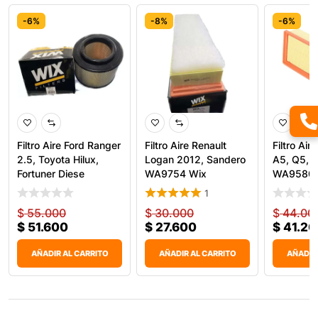
-6%
-8%
-6%
Filtro Aire Ford Ranger
Filtro Aire Renault
Filtro Air
2.5, Toyota Hilux,
Logan 2012, Sandero
A5, Q5, T
Fortuner Diese
WA9754 Wix
WA9580 
1
$
55.000
$
30.000
$
44.00
$
51.600
$
27.600
$
41.20
AÑADIR AL CARRITO
AÑADIR AL CARRITO
AÑADIR