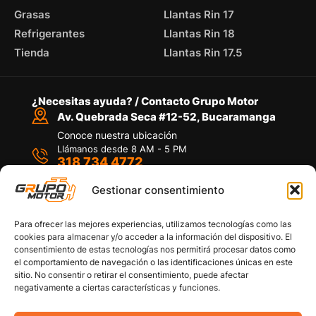
Grasas
Llantas Rin 17
Refrigerantes
Llantas Rin 18
Tienda
Llantas Rin 17.5
¿Necesitas ayuda? / Contacto Grupo Motor
Av. Quebrada Seca #12-52, Bucaramanga
Conoce nuestra ubicación
Llámanos desde 8 AM - 5 PM
318 734 4772
Habla con nosotros
Por medio de WhatsApp
Gestionar consentimiento
Para ofrecer las mejores experiencias, utilizamos tecnologías como las
cookies para almacenar y/o acceder a la información del dispositivo. El
consentimiento de estas tecnologías nos permitirá procesar datos como
el comportamiento de navegación o las identificaciones únicas en este
sitio. No consentir o retirar el consentimiento, puede afectar
Políticas de privacidad
negativamente a ciertas características y funciones.
Política de devoluciones y/o reembolsos
Política de garantías