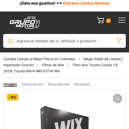
¡Date ese gustico! >>
Estrena Llantas Nuevas
0
Ingresa el modelo de tu vehículo o producto
Compra Llantas al Mejor Precio en Colombia
Mega Outlet de Llantas |
Importador Directo
Filtros de Aire
Filtro Aire Toyota Corolla 1.8
2009, Toyota RAV4 WA11070A Wix
Imagen
Información
Descripción
Reseñas
-8%