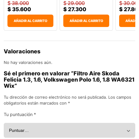
$
38.000
$
29.000
$
30.00
$
35.600
$
27.300
$
27.80
AÑADIR AL CARRITO
AÑADIR AL CARRITO
AÑADIR
Valoraciones
No hay valoraciones aún.
Sé el primero en valorar “Filtro Aire Skoda
Felicia 1.3, 1.6, Volkswagen Polo 1.6, 1.8 WA6321
Wix”
Tu dirección de correo electrónico no será publicada.
Los campos
obligatorios están marcados con
*
Tu puntuación
*