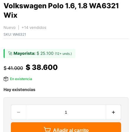
Volkswagen Polo 1.6, 1.8 WA6321
Wix
Nuevo | +14 vendidos
SKU:
WA6321
🚀
Mayorista:
$
25.100
(12+ unds.)
$
38.600
$
41.000
En existencia
Hay existencias
Añadir al carrito