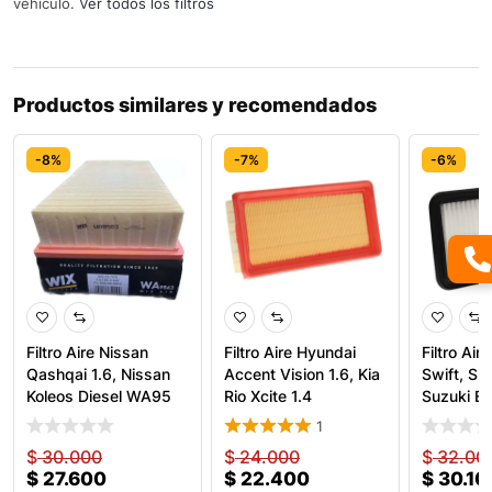
vehículo.
Ver todos los filtros
Productos similares y recomendados
-8%
-7%
-6%
Filtro Aire Nissan
Filtro Aire Hyundai
Filtro Air
Qashqai 1.6, Nissan
Accent Vision 1.6, Kia
Swift, Su
Koleos Diesel WA95
Rio Xcite 1.4
Suzuki E
1
$
30.000
$
24.000
$
32.00
$
27.600
$
22.400
$
30.10