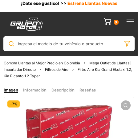
¡Date ese gustico! >>
Estrena Llantas Nuevas
0
Ingresa el modelo de tu vehículo o producto
Compra Llantas al Mejor Precio en Colombia
Mega Outlet de Llantas |
Importador Directo
Filtros de Aire
Filtro Aire Kia Grand Ekotaxi 1.2,
Kia Picanto 1.2 Typer
Imagen
Información
Descripción
Reseñas
-7%