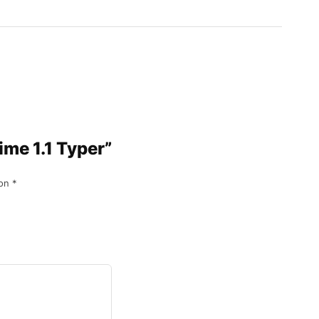
ime 1.1 Typer”
con
*