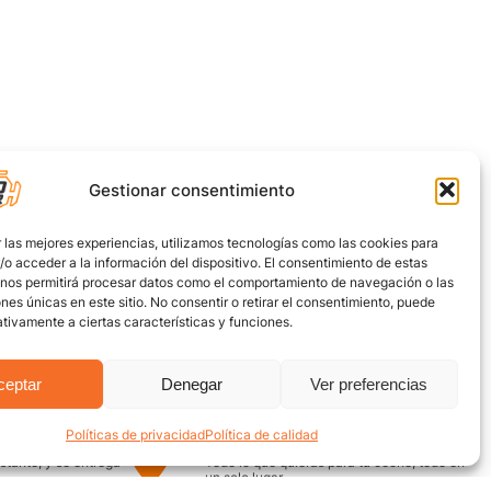
Gestionar consentimiento
 las mejores experiencias, utilizamos tecnologías como las cookies para
o acceder a la información del dispositivo. El consentimiento de estas
 nos permitirá procesar datos como el comportamiento de navegación o las
ones únicas en este sitio. No consentir o retirar el consentimiento, puede
tivamente a ciertas características y funciones.
ceptar
Denegar
Ver preferencias
Políticas de privacidad
Política de calidad
uro
Encuentra aquí
nstante, y se entrega
Todo lo que quieras para tu coche, todo en
un solo lugar