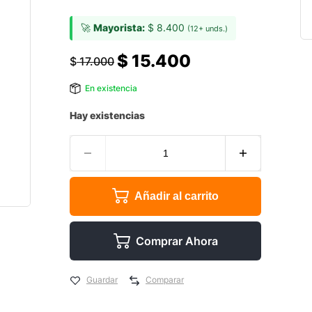
🚀
Mayorista:
$
8.400
(12+ unds.)
$
15.400
$
17.000
En existencia
Hay existencias
Añadir al carrito
Comprar Ahora
Guardar
Comparar