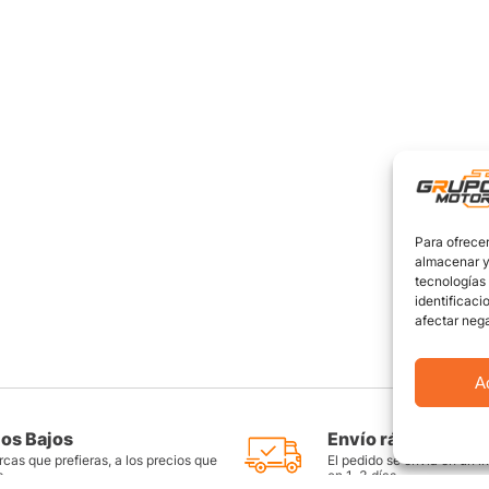
Para ofrecer
almacenar y/
tecnologías
identificaci
afectar nega
A
ios Bajos
Envío rápido y seg
cas que prefieras, a los precios que
El pedido se envía en un i
s
en 1-3 días