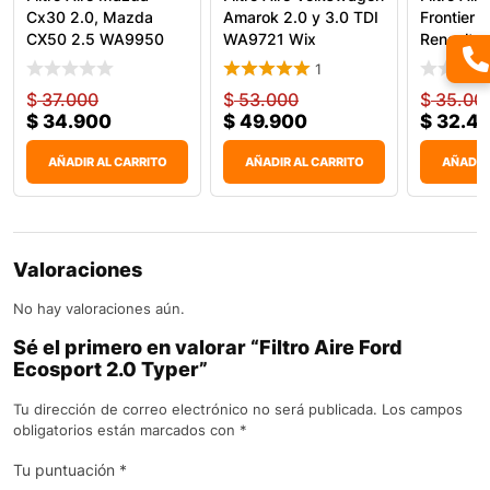
Cx30 2.0, Mazda
Amarok 2.0 y 3.0 TDI
Frontier 
CX50 2.5 WA9950
WA9721 Wix
Renault A
Wix
WA9875
1
$
37.000
$
53.000
$
35.00
$
34.900
$
49.900
$
32.4
AÑADIR AL CARRITO
AÑADIR AL CARRITO
AÑADIR
Valoraciones
No hay valoraciones aún.
Sé el primero en valorar “Filtro Aire Ford
Ecosport 2.0 Typer”
Tu dirección de correo electrónico no será publicada.
Los campos
obligatorios están marcados con
*
Tu puntuación
*