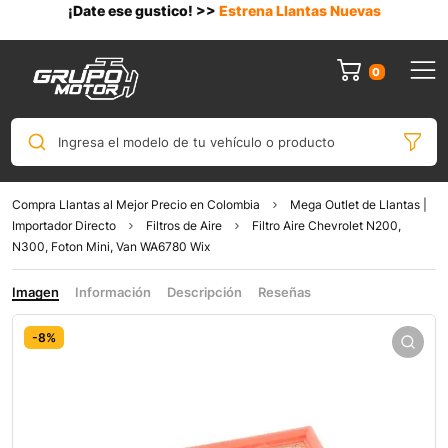
¡Date ese gustico! >>
Estrena Llantas Nuevas
0
Ingresa el modelo de tu vehículo o producto
Compra Llantas al Mejor Precio en Colombia
Mega Outlet de Llantas |
Importador Directo
Filtros de Aire
Filtro Aire Chevrolet N200,
N300, Foton Mini, Van WA6780 Wix
Imagen
Información
Descripción
Reseñas
-8%