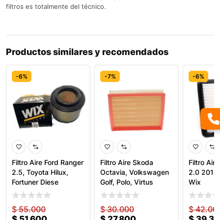
filtros es totalmente del técnico.
Productos similares y recomendados
-6%
-7%
-6%
Filtro Aire Ford Ranger
Filtro Aire Skoda
Filtro Ai
2.5, Toyota Hilux,
Octavia, Volkswagen
2.0 201
Fortuner Diese
Golf, Polo, Virtus
Wix
$
55.000
$
30.000
$
42.00
$
51.600
$
27.800
$
39.3