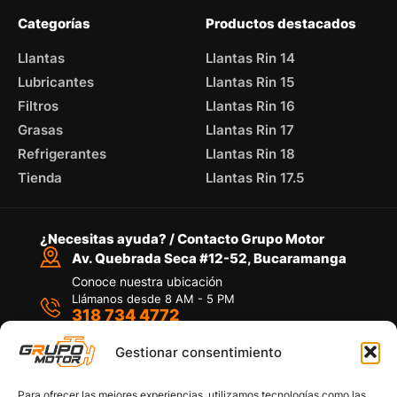
Categorías
Productos destacados
Llantas
Llantas Rin 14
Lubricantes
Llantas Rin 15
Filtros
Llantas Rin 16
Grasas
Llantas Rin 17
Refrigerantes
Llantas Rin 18
Tienda
Llantas Rin 17.5
¿Necesitas ayuda? / Contacto Grupo Motor
Av. Quebrada Seca #12-52, Bucaramanga
Conoce nuestra ubicación
Llámanos desde 8 AM - 5 PM
318 734 4772
Habla con nosotros
Por medio de WhatsApp
Gestionar consentimiento
Para ofrecer las mejores experiencias, utilizamos tecnologías como las