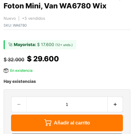
Foton Mini, Van WA6780 Wix
Nuevo | +5 vendidos
SKU:
WA6780
🚀
Mayorista:
$
17.600
(12+ unds.)
$
29.600
$
32.000
En existencia
Hay existencias
Añadir al carrito