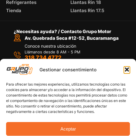
Refrigerantes
Llantas Rin 18
Tienda
Llantas Rin 17.5
¿Necesitas ayuda? / Contacto Grupo Motor
Av. Quebrada Seca #12-52, Bucaramanga
Conoce nuestra ubicación
Llámanos desde 8 AM - 5 PM
318 734 4772
Habla con nosotros
Por medio de WhatsApp
Gestionar consentimiento
Para ofrecer las mejores experiencias, utilizamos tecnologías como las
cookies para almacenar y/o acceder a la información del dispositivo. El
consentimiento de estas tecnologías nos permitirá procesar datos como
el comportamiento de navegación o las identificaciones únicas en este
sitio. No consentir o retirar el consentimiento, puede afectar
Políticas de privacidad
negativamente a ciertas características y funciones.
Política de devoluciones y/o reembolsos
Política de garantías
Política de calidad
Aceptar
Términos y Condiciones