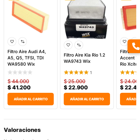
Filtro Aire Audi A4,
Filtro Air
Filtro Aire Kia Rio 1.2
A5, Q5, TFSI, TDI
Accent Vi
WA9743 Wix
WA9580 Wix
Rio Xcite 
1
$
44.000
$
25.000
$
24.00
$
41.200
$
22.900
$
22.4
AÑADIR AL CARRITO
AÑADIR AL CARRITO
AÑADIR
Valoraciones