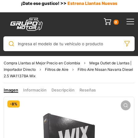
¡Date ese gustico! >>
Estrena Llantas Nuevas
0
Ingresa el modelo de tu vehículo o producto
Compra Llantas al Mejor Precio en Colombia
Mega Outlet de Llantas |
Importador Directo
Filtros de Aire
Filtro Aire Nissan Navarra Diesel
2.5 WA11378A Wix
Imagen
Información
Descripción
Reseñas
-8%