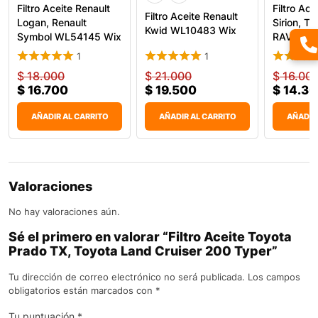
Filtro Aceite Renault
Filtro Ace
Filtro Aceite Renault
Logan, Renault
Sirion, To
Kwid WL10483 Wix
Symbol WL54145 Wix
RAV4 WL
1
1
$
18.000
$
21.000
$
16.00
$
16.700
$
19.500
$
14.3
AÑADIR AL CARRITO
AÑADIR AL CARRITO
AÑADIR
Valoraciones
No hay valoraciones aún.
Sé el primero en valorar “Filtro Aceite Toyota
Prado TX, Toyota Land Cruiser 200 Typer”
Tu dirección de correo electrónico no será publicada.
Los campos
obligatorios están marcados con
*
Tu puntuación
*