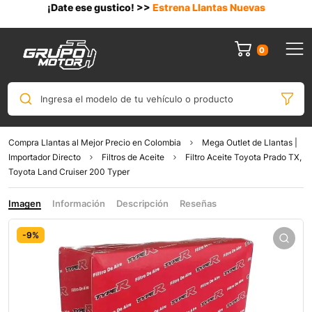
¡Date ese gustico! >>
Estrena Llantas Nuevas
0
Ingresa el modelo de tu vehículo o producto
Compra Llantas al Mejor Precio en Colombia
Mega Outlet de Llantas |
Importador Directo
Filtros de Aceite
Filtro Aceite Toyota Prado TX,
Toyota Land Cruiser 200 Typer
Imagen
Información
Descripción
Reseñas
-9%