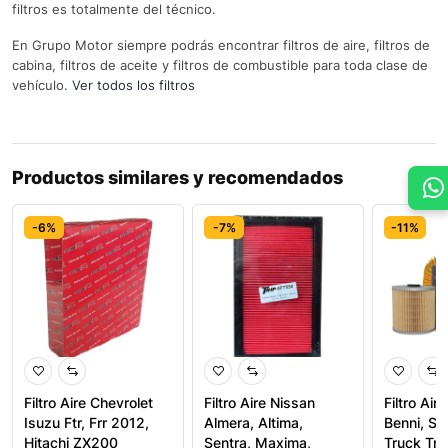
filtros es totalmente del técnico.
En Grupo Motor siempre podrás encontrar filtros de aire, filtros de
cabina, filtros de aceite y filtros de combustible para toda clase de
vehículo.
Ver todos los filtros
Productos similares y recomendados
-6%
-7%
-11%
Filtro Aire Chevrolet
Filtro Aire Nissan
Filtro Air
Isuzu Ftr, Frr 2012,
Almera, Altima,
Benni, St
Hitachi ZX200
Sentra, Maxima,
Truck Tri