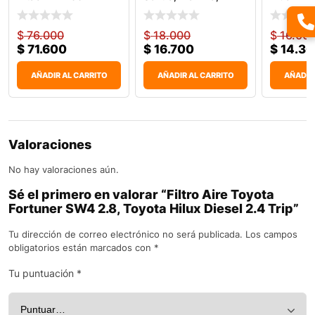
Subaru
$
76.000
$
18.000
$
16.00
$
71.600
$
16.700
$
14.3
AÑADIR AL CARRITO
AÑADIR AL CARRITO
AÑADIR
Valoraciones
No hay valoraciones aún.
Sé el primero en valorar “Filtro Aire Toyota
Fortuner SW4 2.8, Toyota Hilux Diesel 2.4 Trip”
Tu dirección de correo electrónico no será publicada.
Los campos
obligatorios están marcados con
*
Tu puntuación
*