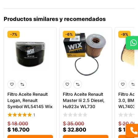
Productos similares y recomendados
-7%
-6%
-9%
Filtro Aceite Renault
Filtro Aceite Renault
Filtro Ac
Logan, Renault
Master Iii 2.5 Diesel,
3.0, BMW
Symbol WL54145 Wix
Hu923x WL730
WL7403 
1
$
18.000
$
35.000
$
20.00
$
16.700
$
32.800
$
18.20