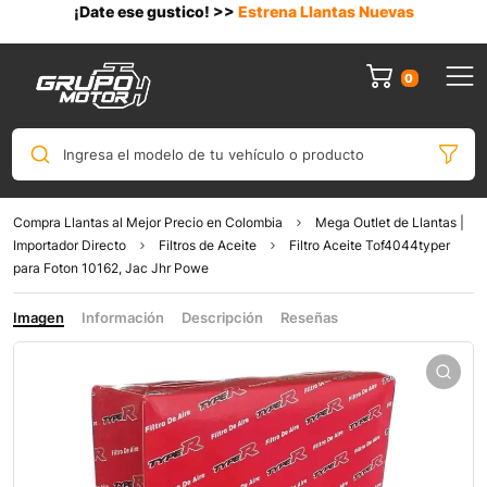
¡Date ese gustico! >>
Estrena Llantas Nuevas
0
Ingresa el modelo de tu vehículo o producto
Compra Llantas al Mejor Precio en Colombia
Mega Outlet de Llantas |
Importador Directo
Filtros de Aceite
Filtro Aceite Tof4044typer
para Foton 10162, Jac Jhr Powe
Imagen
Información
Descripción
Reseñas