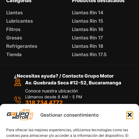
Categorías
Productos destacados
Llantas
Llantas Rin 14
Lubricantes
Llantas Rin 15
Filtros
Llantas Rin 16
Grasas
Llantas Rin 17
Refrigerantes
Llantas Rin 18
Tienda
Llantas Rin 17.5
¿Necesitas ayuda? / Contacto Grupo Motor
Av. Quebrada Seca #12-52, Bucaramanga
Conoce nuestra ubicación
Llámanos desde 8 AM - 5 PM
318 734 4772
Habla con nosotros
Por medio de WhatsApp
Gestionar consentimiento
Para ofrecer las mejores experiencias, utilizamos tecnologías como las
cookies para almacenar y/o acceder a la información del dispositivo. El