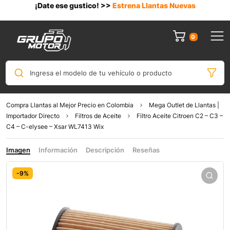
¡Date ese gustico! >>
Estrena Llantas Nuevas
0
Ingresa el modelo de tu vehículo o producto
Compra Llantas al Mejor Precio en Colombia
Mega Outlet de Llantas |
Importador Directo
Filtros de Aceite
Filtro Aceite Citroen C2 – C3 –
C4 – C-elysee – Xsar WL7413 Wix
Imagen
Información
Descripción
Reseñas
-9%