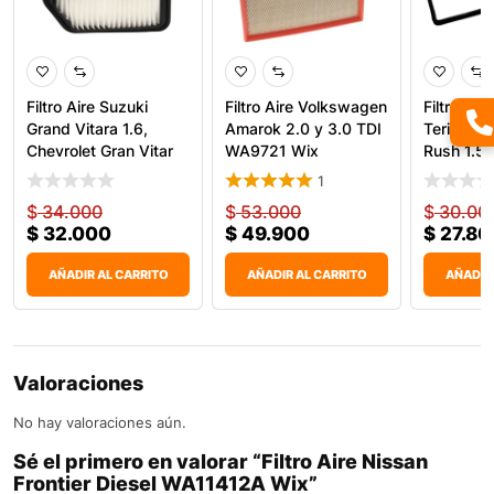
Filtro Aire Suzuki
Filtro Aire Volkswagen
Filtro Air
Grand Vitara 1.6,
Amarok 2.0 y 3.0 TDI
Terios, Si
Chevrolet Gran Vitar
WA9721 Wix
Rush 1.5
1
$
34.000
$
53.000
$
30.00
$
32.000
$
49.900
$
27.80
AÑADIR AL CARRITO
AÑADIR AL CARRITO
AÑADIR
Valoraciones
No hay valoraciones aún.
Sé el primero en valorar “Filtro Aire Nissan
Frontier Diesel WA11412A Wix”