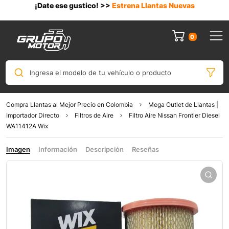
¡Date ese gustico! >>
Estrena Llantas Nuevas
0
Ingresa el modelo de tu vehículo o producto
Compra Llantas al Mejor Precio en Colombia
Mega Outlet de Llantas |
Importador Directo
Filtros de Aire
Filtro Aire Nissan Frontier Diesel
WA11412A Wix
Imagen
Información
Descripción
Reseñas