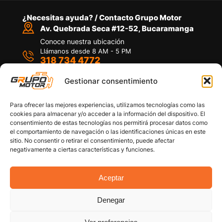
¿Necesitas ayuda? / Contacto Grupo Motor
Av. Quebrada Seca #12-52, Bucaramanga
Conoce nuestra ubicación
Llámanos desde 8 AM - 5 PM
318 734 4772
Habla con nosotros
Por medio de WhatsApp
Gestionar consentimiento
Para ofrecer las mejores experiencias, utilizamos tecnologías como las
cookies para almacenar y/o acceder a la información del dispositivo. El
consentimiento de estas tecnologías nos permitirá procesar datos como
el comportamiento de navegación o las identificaciones únicas en este
sitio. No consentir o retirar el consentimiento, puede afectar
Políticas de privacidad
negativamente a ciertas características y funciones.
Política de devoluciones y/o reembolsos
Política de garantías
Política de calidad
Aceptar
Términos y Condiciones
Denegar
Copyright © 2026 Grupo Motor S.A.S. Todos los
Derechos Reservados