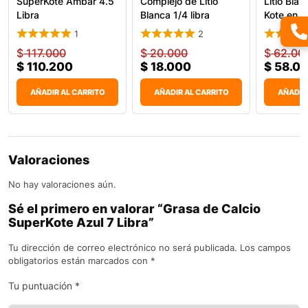
SuperKote Ambar 4.5
Complejo de Litio
Litio Bla
Libra
Blanca 1/4 libra
Kote en L
1
2
$
117.000
$
20.000
$
62.00
$
110.200
$
18.000
$
58.0
AÑADIR AL CARRITO
AÑADIR AL CARRITO
AÑADIR
Valoraciones
No hay valoraciones aún.
Sé el primero en valorar “Grasa de Calcio
SuperKote Azul 7 Libra”
Tu dirección de correo electrónico no será publicada.
Los campos
obligatorios están marcados con
*
Tu puntuación
*