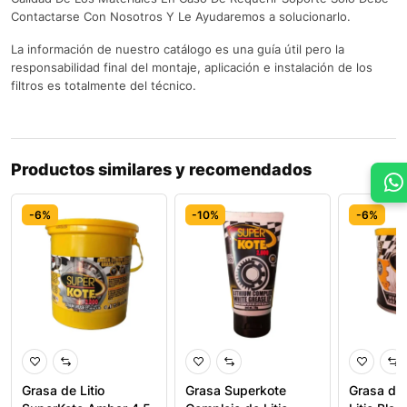
Contactarse Con Nosotros Y Le Ayudaremos a solucionarlo.
La información de nuestro catálogo es una guía útil pero la
responsabilidad final del montaje, aplicación e instalación de los
filtros es totalmente del técnico.
Productos similares y recomendados
-6%
-10%
-6%
Grasa de Litio
Grasa Superkote
Grasa de