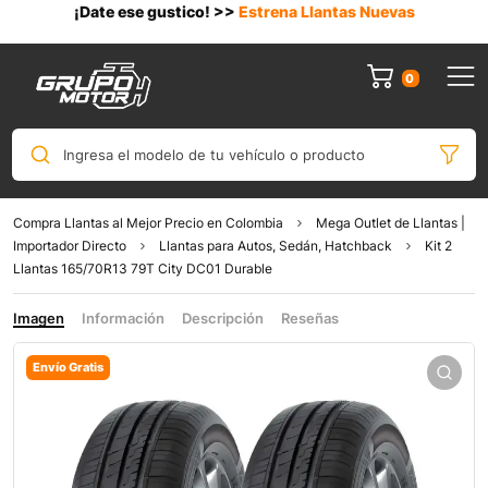
¡Date ese gustico! >>
Estrena Llantas Nuevas
0
Ingresa el modelo de tu vehículo o producto
Compra Llantas al Mejor Precio en Colombia
Mega Outlet de Llantas |
Importador Directo
Llantas para Autos, Sedán, Hatchback
Kit 2
Llantas 165/70R13 79T City DC01 Durable
Imagen
Información
Descripción
Reseñas
Envío Gratis