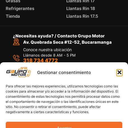
Grasas
Llantas Rin 17
Refrigerantes
Llantas Rin 18
Tienda
Llantas Rin 17.5
¿Necesitas ayuda? / Contacto Grupo Motor
Av. Quebrada Seca #12-52, Bucaramanga
Conoce nuestra ubicación
Llámanos desde 8 AM - 5 PM
318 734 4772
Habla con nosotros
Por medio de WhatsApp
Gestionar consentimiento
Para ofrecer las mejores experiencias, utilizamos tecnologías como las
cookies para almacenar y/o acceder a la información del dispositivo. El
consentimiento de estas tecnologías nos permitirá procesar datos como
el comportamiento de navegación o las identificaciones únicas en este
sitio. No consentir o retirar el consentimiento, puede afectar
Políticas de privacidad
negativamente a ciertas características y funciones.
Política de devoluciones y/o reembolsos
Política de garantías
Política de calidad