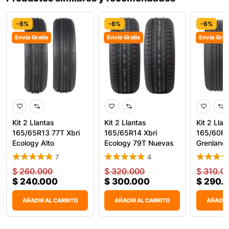
-8%
-6%
-6%
Envío Gratis
Envío Gratis
Envío Grat
Kit 2 Llantas
Kit 2 Llantas
Kit 2 Llan
165/65R13 77T Xbri
165/65R14 Xbri
165/60R
Ecology Alto
Ecology 79T Nuevas
Grenland
Rendimiento
Para Carr
KingPro 
7
4
$
260.000
$
320.000
$
310.0
$
240.000
$
300.000
$
290.
AÑADIR AL CARRITO
AÑADIR AL CARRITO
AÑADIR