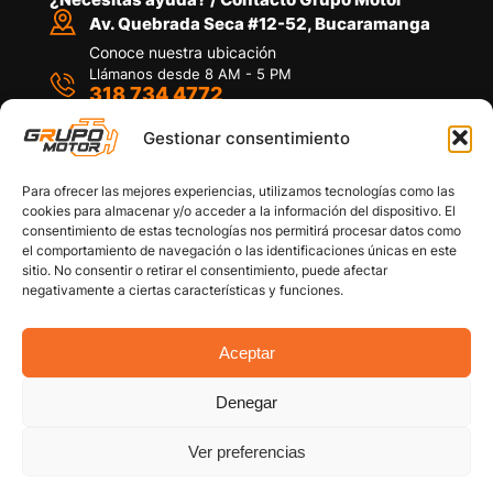
Av. Quebrada Seca #12-52, Bucaramanga
Conoce nuestra ubicación
Llámanos desde 8 AM - 5 PM
318 734 4772
Habla con nosotros
Por medio de WhatsApp
Gestionar consentimiento
Para ofrecer las mejores experiencias, utilizamos tecnologías como las
cookies para almacenar y/o acceder a la información del dispositivo. El
consentimiento de estas tecnologías nos permitirá procesar datos como
el comportamiento de navegación o las identificaciones únicas en este
sitio. No consentir o retirar el consentimiento, puede afectar
Políticas de privacidad
negativamente a ciertas características y funciones.
Política de devoluciones y/o reembolsos
Política de garantías
Política de calidad
Aceptar
Términos y Condiciones
Denegar
Copyright © 2026 Grupo Motor S.A.S. Todos los
Derechos Reservados
Ver preferencias