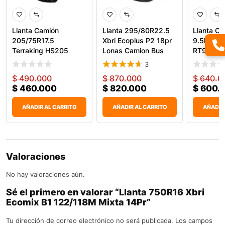
Llanta Camión
Llanta 295/80R22.5
Llanta C
205/75R17.5
Xbri Ecoplus P2 18pr
9.5R17.5 
Terraking HS205
Lonas Camion Bus
RT906 A
16PR 124
3
$
490.000
$
870.000
$
640.0
$
460.000
$
820.000
$
600.
AÑADIR AL CARRITO
AÑADIR AL CARRITO
AÑADIR
Valoraciones
No hay valoraciones aún.
Sé el primero en valorar “Llanta 750R16 Xbri
Ecomix B1 122/118M Mixta 14Pr”
Tu dirección de correo electrónico no será publicada.
Los campos