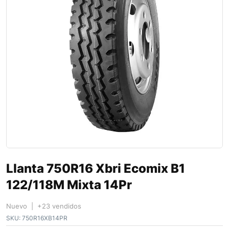
Llanta 750R16 Xbri Ecomix B1
122/118M Mixta 14Pr
Nuevo | +23 vendidos
SKU:
750R16XB14PR