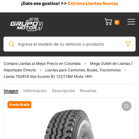
¡Date ese gustico! >>
Estrena Llantas Nuevas
0
Ingresa el modelo de tu vehículo o producto
Compra Llantas al Mejor Precio en Colombia
Mega Outlet de Llantas |
Importador Directo
Llantas para Camiones, Buses, Tractomulas
Llanta 750R16 Xbri Ecomix B1 122/118M Mixta 14Pr
Imagen
Información
Descripción
Reseñas
Envío Gratis