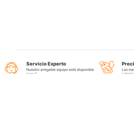
Servicio Experto
Prec
Nuestro amigable equipo está disponible
Las mar
para ti
anhela
Categorí
Llantas
Lubricant