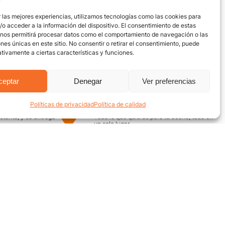
 las mejores experiencias, utilizamos tecnologías como las cookies para
o acceder a la información del dispositivo. El consentimiento de estas
 nos permitirá procesar datos como el comportamiento de navegación o las
ones únicas en este sitio. No consentir o retirar el consentimiento, puede
tivamente a ciertas características y funciones.
ceptar
Denegar
Ver preferencias
Políticas de privacidad
Política de calidad
uro
Encuentra aquí
nstante, y se entrega
Todo lo que quieras para tu coche, todo en
un solo lugar
¿Necesitas ayuda? / Contacto
Grupo Motor
ecuentes
Av. Quebrada Seca #12-52,
Bucaramanga
on nosotros
Conoce nuestra ubicación