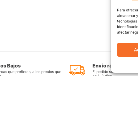
Para ofrecer
almacenar y/
tecnologías
identificaci
afectar nega
A
ios Bajos
Envío rápido y seg
cas que prefieras, a los precios que
El pedido se envía en un i
s
en 1-3 días
as
Productos destacados
FAQ
Llantas Rin 14
Preguntas Fr
es
Llantas Rin 15
Contáctate c