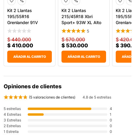
Kit 2 Llantas
Kit 2 Llantas
Kit 2 Llan
195/55R16
215/45R18 Xbri
195/55R
Grenlander 91V
Sport+ 93W XL Alto
Grenland
Kingpro One
Desempeño
KingPro 
5
$
440.000
$
570.000
$
420.0
$
410.000
$
530.000
$
390.
AÑADIR AL CARRITO
AÑADIR AL CARRITO
AÑADIR
Opiniones de clientes
(
5
valoraciones de clientes)
4.8 de 5 estrellas
5 estrellas
4
4 Estrellas
1
3 Estrellas
0
2 Estrellas
0
1 Estrella
0