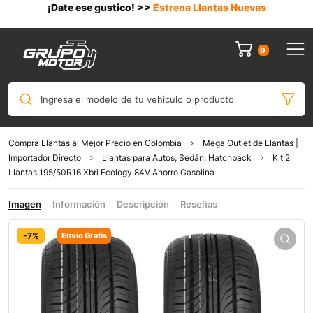
¡Date ese gustico! >>
Estrena Llantas Nuevas
0
Ingresa el modelo de tu vehículo o producto
Compra Llantas al Mejor Precio en Colombia
Mega Outlet de Llantas |
Importador Directo
Llantas para Autos, Sedán, Hatchback
Kit 2
Llantas 195/50R16 Xbri Ecology 84V Ahorro Gasolina
Imagen
Información
Descripción
Reseñas
-7%
Envío Gratis