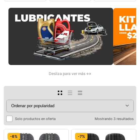
0
Desliza para ver más ↔
Solo productos en oferta
Mostrando 3 resultados
-6%
-7%