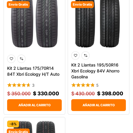
Envío Gratis
Envío Gratis
Kit 2 Llantas 195/50R16
Kit 2 Llantas 175/70R14
Xbri Ecology 84V Ahorro
84T Xbri Ecology H/T Auto
Gasolina
3
5
$
350.000
$
330.000
$
430.000
$
398.000
AÑADIR AL CARRITO
AÑADIR AL CARRITO
-8%
Envío Gratis