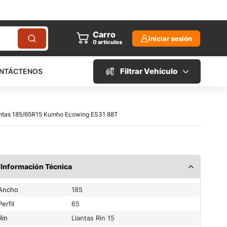
Carro
Iniciar sesión
0
artículos
Filtrar Vehículo
NTÁCTENOS
lantas 185/65R15 Kumho Ecowing ES31 88T
Información Técnica
Ancho
185
Perfil
65
Rin
Llantas Rin 15