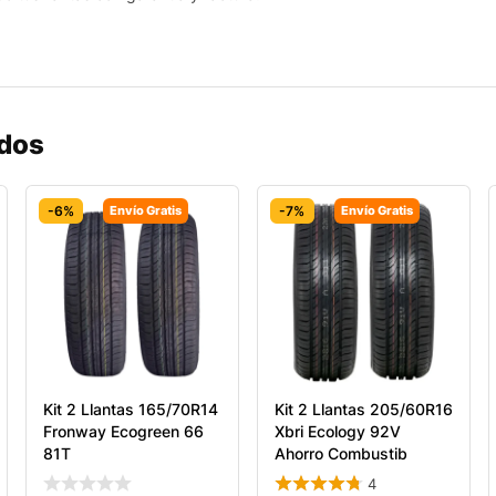
ados
-6%
Envío Gratis
-7%
Envío Gratis
Kit 2 Llantas 165/70R14
Kit 2 Llantas 205/60R16
Fronway Ecogreen 66
Xbri Ecology 92V
81T
Ahorro Combustib
4