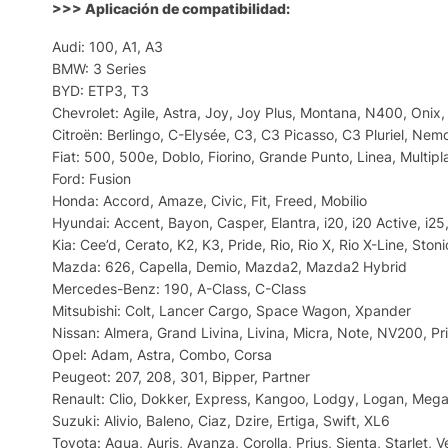
>>> Aplicación de compatibilidad:
Audi: 100, A1, A3
BMW: 3 Series
BYD: ETP3, T3
Chevrolet: Agile, Astra, Joy, Joy Plus, Montana, N400, Onix
Citroën: Berlingo, C-Elysée, C3, C3 Picasso, C3 Pluriel, Nem
Fiat: 500, 500e, Doblo, Fiorino, Grande Punto, Linea, Multip
Ford: Fusion
Honda: Accord, Amaze, Civic, Fit, Freed, Mobilio
Hyundai: Accent, Bayon, Casper, Elantra, i20, i20 Active, i25,
Kia: Cee’d, Cerato, K2, K3, Pride, Rio, Rio X, Rio X-Line, Stoni
Mazda: 626, Capella, Demio, Mazda2, Mazda2 Hybrid
Mercedes-Benz: 190, A-Class, C-Class
Mitsubishi: Colt, Lancer Cargo, Space Wagon, Xpander
Nissan: Almera, Grand Livina, Livina, Micra, Note, NV200, Pr
Opel: Adam, Astra, Combo, Corsa
Peugeot: 207, 208, 301, Bipper, Partner
Renault: Clio, Dokker, Express, Kangoo, Lodgy, Logan, Mega
Suzuki: Alivio, Baleno, Ciaz, Dzire, Ertiga, Swift, XL6
Toyota: Aqua, Auris, Avanza, Corolla, Prius, Sienta, Starlet, V