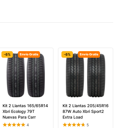
-6%
Envío Gratis
-6%
Envío Gratis
Kit 2 Llantas 165/65R14
Kit 2 Llantas 205/45R16
Xbri Ecology 79T
87W Auto Xbri Sport2
Nuevas Para Carr
Extra Load
4
5