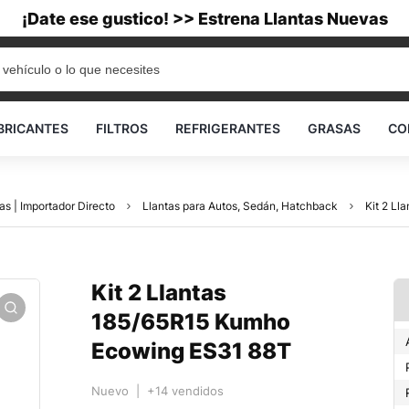
¡Date ese gustico! >> Estrena Llantas Nuevas
BRICANTES
FILTROS
REFRIGERANTES
GRASAS
CO
as | Importador Directo
Llantas para Autos, Sedán, Hatchback
Kit 2 L
Kit 2 Llantas
185/65R15 Kumho
Ecowing ES31 88T
Nuevo | +14 vendidos