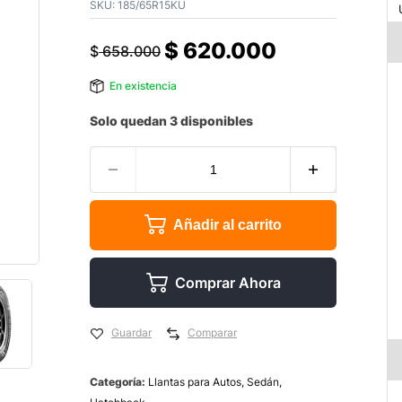
SKU:
185/65R15KU
$
620.000
$
658.000
En existencia
Solo quedan 3 disponibles
Añadir al carrito
Comprar Ahora
Guardar
Comparar
Categoría:
Llantas para Autos, Sedán,