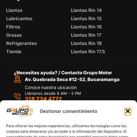
Llantas
Llantas Rin 14
Lubricantes
Llantas Rin 15
Filtros
Llantas Rin 16
Grasas
Llantas Rin 17
Refrigerantes
Llantas Rin 18
Tienda
Llantas Rin 17.5
¿Necesitas ayuda? / Contacto Grupo Motor
Av. Quebrada Seca #12-52, Bucaramanga
Conoce nuestra ubicación
Llámanos desde 8 AM - 5 PM
318 734 4772
Habla con nosotros
Por medio de WhatsApp
Gestionar consentimiento
Para ofrecer las mejores experiencias, utilizamos tecnologías como las
cookies para almacenar y/o acceder a la información del dispositivo. El
consentimiento de estas tecnologías nos permitirá procesar datos como