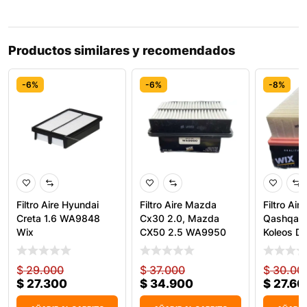
Productos similares y recomendados
-6%
-6%
-8%
Filtro Aire Hyundai
Filtro Aire Mazda
Filtro Air
Creta 1.6 WA9848
Cx30 2.0, Mazda
Qashqai 1
Wix
CX50 2.5 WA9950
Koleos D
Wix
$
29.000
$
37.000
$
30.00
$
27.300
$
34.900
$
27.60