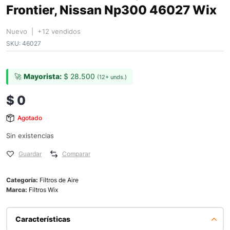
Frontier, Nissan Np300 46027 Wix
Nuevo | +12 vendidos
SKU:
46027
🚀
Mayorista:
$
28.500
(12+ unds.)
$
0
Agotado
Sin existencias
Guardar
Comparar
Categoría:
Filtros de Aire
Marca:
Filtros Wix
Características