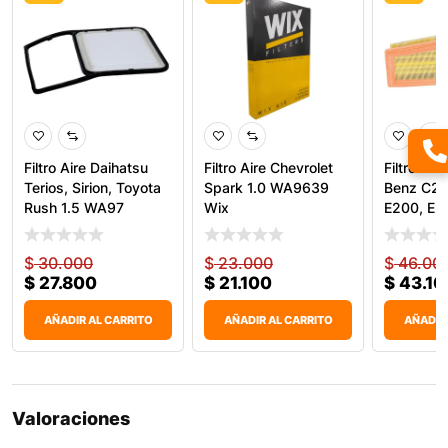
Filtro Aire Daihatsu
Filtro Aire Chevrolet
Filtro Ai
Terios, Sirion, Toyota
Spark 1.0 WA9639
Benz C20
Rush 1.5 WA97
Wix
E200, E
W
$
30.000
$
23.000
$
46.00
$
27.800
$
21.100
$
43.10
AÑADIR AL CARRITO
AÑADIR AL CARRITO
AÑADIR
Valoraciones