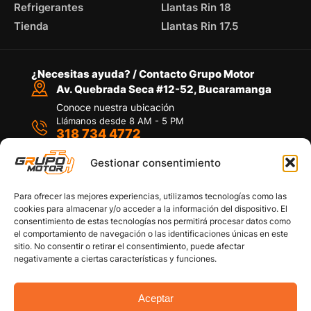
Refrigerantes
Llantas Rin 18
Tienda
Llantas Rin 17.5
¿Necesitas ayuda? / Contacto Grupo Motor
Av. Quebrada Seca #12-52, Bucaramanga
Conoce nuestra ubicación
Llámanos desde 8 AM - 5 PM
318 734 4772
Habla con nosotros
Por medio de WhatsApp
Gestionar consentimiento
Para ofrecer las mejores experiencias, utilizamos tecnologías como las
cookies para almacenar y/o acceder a la información del dispositivo. El
consentimiento de estas tecnologías nos permitirá procesar datos como
el comportamiento de navegación o las identificaciones únicas en este
sitio. No consentir o retirar el consentimiento, puede afectar
Políticas de privacidad
negativamente a ciertas características y funciones.
Política de devoluciones y/o reembolsos
Política de garantías
Política de calidad
Aceptar
Términos y Condiciones