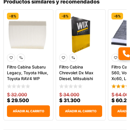
Productos similares y recomendados
-8%
-8%
-6%
Filtro Cabina Subaru
Filtro Cabina
Filtro Ca
Legacy, Toyota Hilux,
Chrevolet Dx Max
S60, Vol
Toyota RAV4 WP
Diesel, Mitsubishi
Xc60, La
WP9322
WP93
$
32.000
$
34.000
$
64.00
$
29.500
$
31.300
$
60.2
AÑADIR AL CARRITO
AÑADIR AL CARRITO
AÑADIR