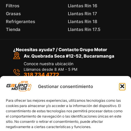
Filtros
Llantas Rin 16
Grasas
Llantas Rin 17
Refrigerantes
Llantas Rin 18
Tienda
Llantas Rin 17.5
¿Necesitas ayuda? / Contacto Grupo Motor
Av. Quebrada Seca #12-52, Bucaramanga
Conoce nuestra ubicación
Llámanos desde 8 AM - 5 PM
318 734 4772
Habla con nosotros
Por medio de WhatsApp
Gestionar consentimiento
Para ofrecer las mejores experiencias, utilizamos tecnologías como las
cookies para almacenar y/o acceder a la información del dispositivo. El
consentimiento de estas tecnologías nos permitirá procesar datos como
el comportamiento de navegación o las identificaciones únicas en este
sitio. No consentir o retirar el consentimiento, puede afectar
Políticas de privacidad
negativamente a ciertas características y funciones.
Política de devoluciones y/o reembolsos