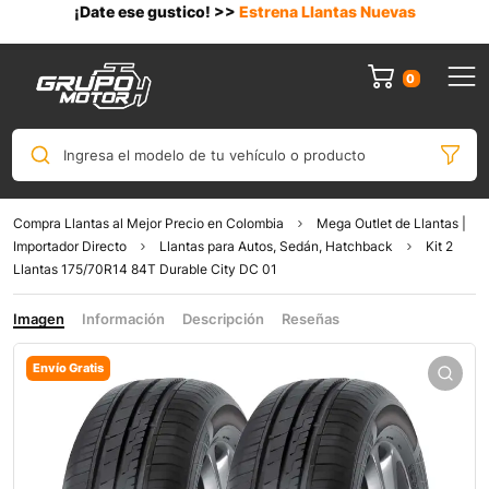
¡Date ese gustico! >>
Estrena Llantas Nuevas
0
Ingresa el modelo de tu vehículo o producto
Compra Llantas al Mejor Precio en Colombia
Mega Outlet de Llantas |
Importador Directo
Llantas para Autos, Sedán, Hatchback
Kit 2
Llantas 175/70R14 84T Durable City DC 01
Imagen
Información
Descripción
Reseñas
Envío Gratis