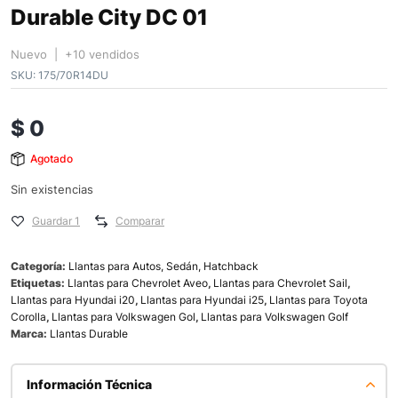
Durable City DC 01
Nuevo | +10 vendidos
SKU:
175/70R14DU
$
0
Agotado
Sin existencias
Guardar 1
Comparar
Categoría:
Llantas para Autos, Sedán, Hatchback
Etiquetas:
Llantas para Chevrolet Aveo
,
Llantas para Chevrolet Sail
,
Llantas para Hyundai i20
,
Llantas para Hyundai i25
,
Llantas para Toyota
Corolla
,
Llantas para Volkswagen Gol
,
Llantas para Volkswagen Golf
Marca:
Llantas Durable
Información Técnica