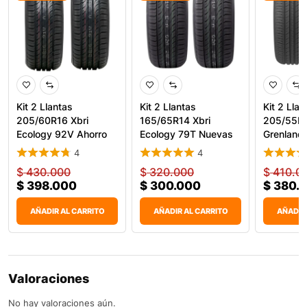
Kit 2 Llantas
Kit 2 Llantas
Kit 2 Llan
205/60R16 Xbri
165/65R14 Xbri
205/55R
Ecology 92V Ahorro
Ecology 79T Nuevas
Grenland
Combustib
Para Carr
KingPro 
4
4
$
430.000
$
320.000
$
410.0
$
398.000
$
300.000
$
380.
AÑADIR AL CARRITO
AÑADIR AL CARRITO
AÑADIR
Valoraciones
No hay valoraciones aún.