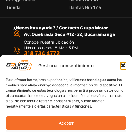
Tienda
Llantas Rin 17.5
¿Necesitas ayuda? / Contacto Grupo Motor
Av. Quebrada Seca #12-52, Bucaramanga
Conoce nuestra ubicación
Llámanos desde 8 AM - 5 PM
318 734 4772
Habla con nosotros
Por medio de WhatsApp
Gestionar consentimiento
Para ofrecer las mejores experiencias, utilizamos tecnologías como las
cookies para almacenar y/o acceder a la información del dispositivo. El
consentimiento de estas tecnologías nos permitirá procesar datos como
el comportamiento de navegación o las identificaciones únicas en este
sitio. No consentir o retirar el consentimiento, puede afectar
Políticas de privacidad
negativamente a ciertas características y funciones.
Política de devoluciones y/o reembolsos
Política de garantías
Política de calidad
Aceptar
Términos y Condiciones