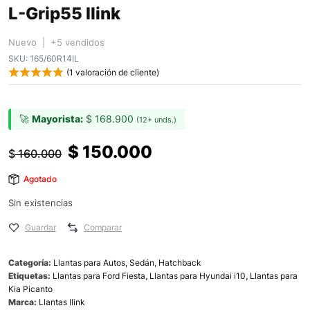
L-Grip55 Ilink
Nuevo | +5 vendidos
SKU:
165/60R14IL
(
1
valoración de cliente)
🚀
Mayorista:
$
168.900
(12+ unds.)
$
150.000
$
160.000
Agotado
Sin existencias
Guardar
Comparar
Categoría:
Llantas para Autos, Sedán, Hatchback
Etiquetas:
Llantas para Ford Fiesta
,
Llantas para Hyundai i10
,
Llantas para
Kia Picanto
Marca:
Llantas Ilink