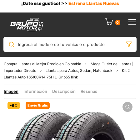
¡Date ese gustico! >>
Estrena Llantas Nuevas
0
Ingresa el modelo de tu vehículo o producto
Compra Llantas al Mejor Precio en Colombia
Mega Outlet de Llantas |
Importador Directo
Llantas para Autos, Sedán, Hatchback
Kit 2
Llantas Auto 165/60R14 75H L-Grip55 Ilink
Imagen
Información
Descripción
Reseñas
-6%
Envío Gratis