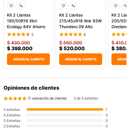
Kit 2 Llantas
Kit 2 Llantas
Kit 2 Llan
195/50R16 Xbri
215/45zR18 Ilink 93W
205/55R
Ecology 84V Ahorro
Thunderu 09 Alto
Grenland
Gasolina
Agarr
KingPro 
5
6
$
430.000
$
560.000
$
410.0
$
398.000
$
520.000
$
380.
AÑADIR AL CARRITO
AÑADIR AL CARRITO
AÑADIR
Opiniones de clientes
(
1
valoración de cliente)
5 de 5 estrellas
5 estrellas
1
4 Estrellas
0
3 Estrellas
0
2 Estrellas
0