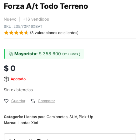
Forza A/t Todo Terreno
Nuevo | +16 vendidos
SKU:
235/70R16XBAT
(
3
valoraciones de clientes)
🚀
Mayorista:
$
358.600
(12+ unds.)
$
0
Agotado
Sin existencias
Guardar
Comparar
Categoría:
Llantas para Camionetas, SUV, Pick-Up
Marca:
Llantas Xbri