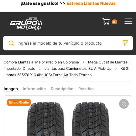
¡Date ese gustico! >>
Estrena Llantas Nuevas
0
Ingresa el modelo de tu vehículo o producto
Compra Llantas al Mejor Precio en Colombia
Mega Outlet de Llantas |
Importador Directo
Llantas para Camionetas, SUV, Pick-Up
Kit 2
Llantas 235/70R16 Xbri 106t Forza A/t Todo Terreno
Imagen
Información
Descripción
Reseñas
Envío Gratis