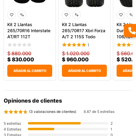
Kit 2 Llantas
Kit 2 Llantas
Kit 2 Lla
265/70R16 Interstate
265/70R17 Xbri Forza
Durable 
AT/RT 112T
A/T 2 115S Todo
106/104Q
Terren
1
$
880.000
$
1.020.000
$
560.0
$
830.000
$
960.000
$
520.
AÑADIR AL CARRITO
AÑADIR AL CARRITO
AÑADIR
Opiniones de clientes
(
3
valoraciones de clientes)
4.67 de 5 estrellas
5 estrellas
2
4 Estrellas
1
3 Estrellas
0