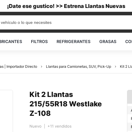
¡Date ese gustico! >> Estrena Llantas Nuevas
BRICANTES
FILTROS
REFRIGERANTES
GRASAS
CO
as | Importador Directo
Llantas para Camionetas, SUV, Pick-Up
Kit 2 
Kit 2 Llantas
215/55R18 Westlake
Z-108
Nuevo | +11 vendidos