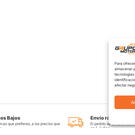
Para ofrecer
almacenar y/
tecnologías
identificaci
afectar nega
A
ios Bajos
Envío rápido y seg
cas que prefieras, a los precios que
El pedido se envía en un i
s
en 1-3 días