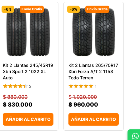
-6%
Envío Gratis
-6%
Envío Gratis
Kit 2 Llantas 245/45R19
Kit 2 Llantas 265/70R17
Xbri Sport 2 1022 XL
Xbri Forza A/T 2 115S
Auto
Todo Terren
2
1
$
880.000
$
1.020.000
$
830.000
$
960.000
AÑADIR AL CARRITO
AÑADIR AL CARRITO