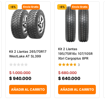
-6%
Envío Gratis
-6%
Envío Gratis
Kit 2 Llantas
Kit 2 Llantas 265/70R17
195/75R16c 107/105R
WestLake AT SL399
Xbri Cargoplus 8PR
Carg
3
$
1.000.000
$
680.000
$
940.000
$
640.000
AÑADIR AL CARRITO
AÑADIR AL CARRITO