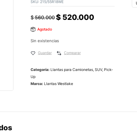
SKU:
215/55R18WE
$
520.000
$
560.000
Agotado
Sin existencias
Guardar
Comparar
Categoría:
Llantas para Camionetas, SUV, Pick-
Up
Marca:
Llantas Westlake
ados