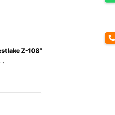
estlake Z-108”
on
*