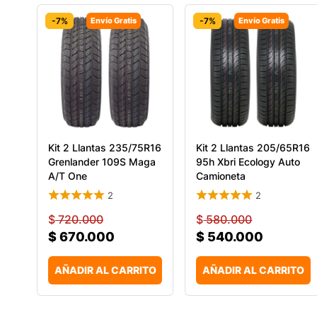
-7%
Envío Gratis
-7%
Envío Gratis
Kit 2 Llantas 235/75R16
Kit 2 Llantas 205/65R16
Grenlander 109S Maga
95h Xbri Ecology Auto
A/T One
Camioneta
2
2
$
720.000
$
580.000
$
670.000
$
540.000
AÑADIR AL CARRITO
AÑADIR AL CARRITO