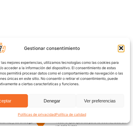
Gestionar consentimiento
 las mejores experiencias, utilizamos tecnologías como las cookies para
o acceder a la información del dispositivo. El consentimiento de estas
 nos permitirá procesar datos como el comportamiento de navegación o las
ones únicas en este sitio. No consentir o retirar el consentimiento, puede
tivamente a ciertas características y funciones.
ceptar
Denegar
Ver preferencias
Políticas de privacidad
Política de calidad
uro
Encuentra aquí
nstante, y se entrega
Todo lo que quieras para tu coche, todo en
un solo lugar