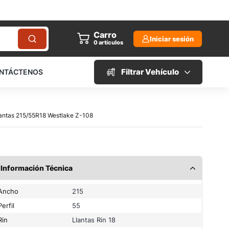
Carro
Iniciar sesión
0
artículos
Filtrar Vehículo
NTÁCTENOS
Llantas 215/55R18 Westlake Z-108
Información Técnica
Ancho
215
Perfil
55
Rin
Llantas Rin 18