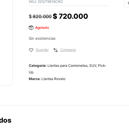
SKU:
205/75R16CRO
$
720.000
$
820.000
Agotado
Sin existencias
Guardar
Comparar
Categoría:
Llantas para Camionetas, SUV, Pick-
Up
Marca:
Llantas Rovelo
ados