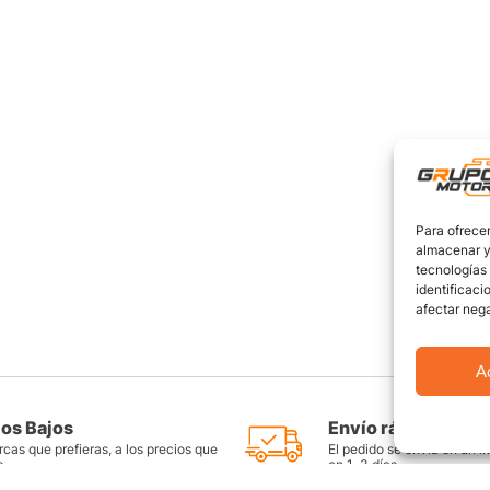
Para ofrecer
almacenar y/
tecnologías
identificaci
afectar nega
A
ios Bajos
Envío rápido y seg
cas que prefieras, a los precios que
El pedido se envía en un i
s
en 1-3 días