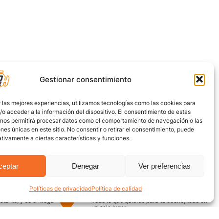
Gestionar consentimiento
 las mejores experiencias, utilizamos tecnologías como las cookies para
o acceder a la información del dispositivo. El consentimiento de estas
 nos permitirá procesar datos como el comportamiento de navegación o las
ones únicas en este sitio. No consentir o retirar el consentimiento, puede
tivamente a ciertas características y funciones.
ceptar
Denegar
Ver preferencias
Políticas de privacidad
Política de calidad
uro
Encuentra aquí
nstante, y se entrega
Todo lo que quieras para tu coche, todo en
un solo lugar