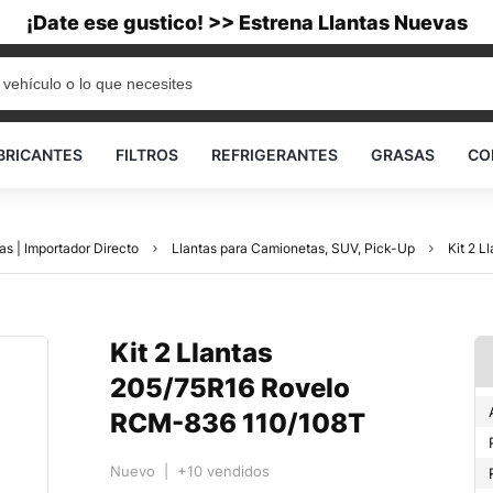
¡Date ese gustico! >> Estrena Llantas Nuevas
BRICANTES
FILTROS
REFRIGERANTES
GRASAS
CO
as | Importador Directo
Llantas para Camionetas, SUV, Pick-Up
Kit 2 
Kit 2 Llantas
205/75R16 Rovelo
RCM-836 110/108T
Nuevo | +10 vendidos