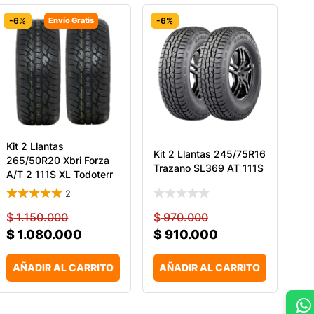
-6%
Envío Gratis
-6%
Kit 2 Llantas
Kit 2 Llantas 245/75R16
265/50R20 Xbri Forza
Trazano SL369 AT 111S
A/T 2 111S XL Todoterr
2
$
1.150.000
$
970.000
$
1.080.000
$
910.000
AÑADIR AL CARRITO
AÑADIR AL CARRITO