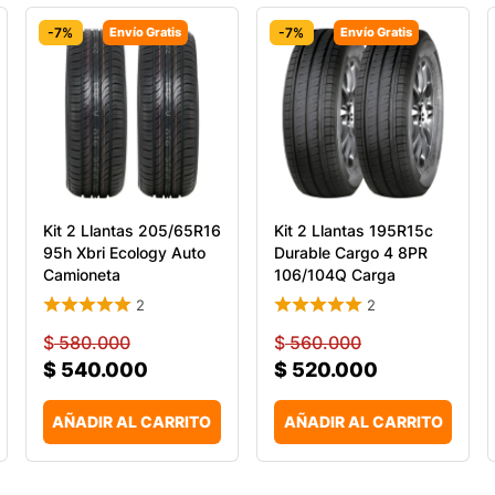
-7%
Envío Gratis
-7%
Envío Gratis
Kit 2 Llantas 205/65R16
Kit 2 Llantas 195R15c
95h Xbri Ecology Auto
Durable Cargo 4 8PR
Camioneta
106/104Q Carga
2
2
$
580.000
$
560.000
$
540.000
$
520.000
AÑADIR AL CARRITO
AÑADIR AL CARRITO