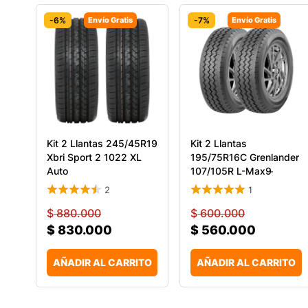
-6%
Envío Gratis
-7%
Envío Gratis
Kit 2 Llantas 245/45R19
Kit 2 Llantas
Xbri Sport 2 1022 XL
195/75R16C Grenlander
Auto
107/105R L-Max9 ̵
2
1
$
880.000
$
600.000
$
830.000
$
560.000
AÑADIR AL CARRITO
AÑADIR AL CARRITO