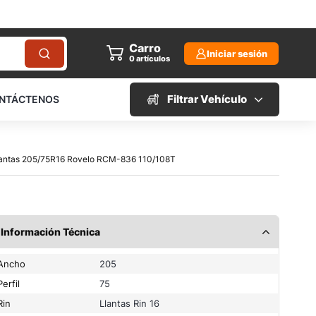
Carro
Iniciar sesión
0
artículos
Filtrar Vehículo
NTÁCTENOS
Llantas 205/75R16 Rovelo RCM-836 110/108T
Información Técnica
Ancho
205
Perfil
75
Rin
Llantas Rin 16