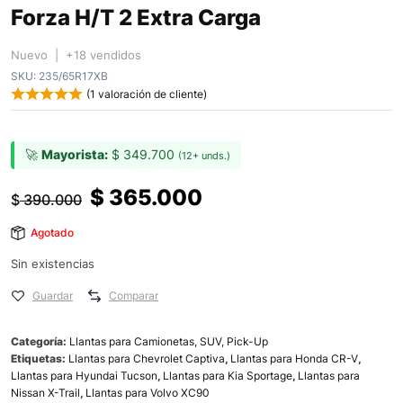
Forza H/T 2 Extra Carga
Nuevo | +18 vendidos
SKU:
235/65R17XB
(
1
valoración de cliente)
🚀
Mayorista:
$
349.700
(12+ unds.)
$
365.000
$
390.000
Agotado
Sin existencias
Guardar
Comparar
Categoría:
Llantas para Camionetas, SUV, Pick-Up
Etiquetas:
Llantas para Chevrolet Captiva
,
Llantas para Honda CR-V
,
Llantas para Hyundai Tucson
,
Llantas para Kia Sportage
,
Llantas para
Nissan X-Trail
,
Llantas para Volvo XC90