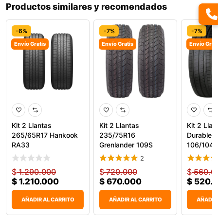
Productos similares y recomendados
-6%
-7%
-7%
Envío Gratis
Envío Gratis
Envío Grat
Kit 2 Llantas
Kit 2 Llantas
Kit 2 Lla
265/65R17 Hankook
235/75R16
Durable 
RA33
Grenlander 109S
106/104Q
Maga A/T One
2
$
1.290.000
$
720.000
$
560.0
$
1.210.000
$
670.000
$
520.
AÑADIR AL CARRITO
AÑADIR AL CARRITO
AÑADIR