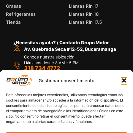
Grasas
Llantas Rin 17
Refrigerantes
Llantas Rin 18
Tienda
Llantas Rin 17.5
¿Necesitas ayuda? / Contacto Grupo Motor
Av. Quebrada Seca #12-52, Bucaramanga
Conoce nuestra ubicación
Llámanos desde 8 AM - 5 PM
318 734 4772
Habla con nosotros
Por medio de WhatsApp
Gestionar consentimiento
Para ofrecer las mejores experiencias, utilizamos tecnologías como las
cookies para almacenar y/o acceder a la información del dispositivo. El
consentimiento de estas tecnologías nos permitirá procesar datos como
el comportamiento de navegación o las identificaciones únicas en este
sitio. No consentir o retirar el consentimiento, puede afectar
Políticas de privacidad
negativamente a ciertas características y funciones.
Política de devoluciones y/o reembolsos
Política de garantías