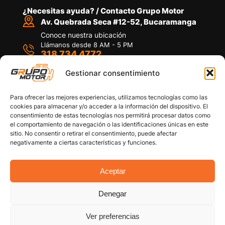
¿Necesitas ayuda? / Contacto Grupo Motor
Av. Quebrada Seca #12-52, Bucaramanga
Conoce nuestra ubicación
Llámanos desde 8 AM - 5 PM
318 734 4772
Habla con nosotros
Por medio de WhatsApp
Gestionar consentimiento
Para ofrecer las mejores experiencias, utilizamos tecnologías como las
cookies para almacenar y/o acceder a la información del dispositivo. El
consentimiento de estas tecnologías nos permitirá procesar datos como
el comportamiento de navegación o las identificaciones únicas en este
sitio. No consentir o retirar el consentimiento, puede afectar
Políticas de privacidad
negativamente a ciertas características y funciones.
Política de devoluciones y/o reembolsos
Política de garantías
Política de calidad
Aceptar
Términos y Condiciones
Denegar
Copyright © 2026 Grupo Motor S.A.S. Todos los
Derechos Reservados
Ver preferencias