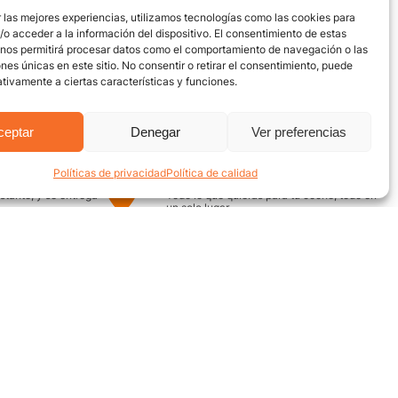
 las mejores experiencias, utilizamos tecnologías como las cookies para
o acceder a la información del dispositivo. El consentimiento de estas
 nos permitirá procesar datos como el comportamiento de navegación o las
ones únicas en este sitio. No consentir o retirar el consentimiento, puede
tivamente a ciertas características y funciones.
ceptar
Denegar
Ver preferencias
Políticas de privacidad
Política de calidad
uro
Encuentra aquí
nstante, y se entrega
Todo lo que quieras para tu coche, todo en
un solo lugar
¿Necesitas ayuda? / Contacto
Grupo Motor
ecuentes
Av. Quebrada Seca #12-52,
Bucaramanga
on nosotros
Conoce nuestra ubicación