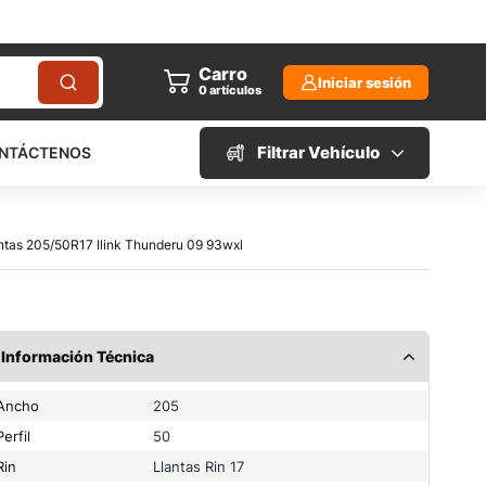
Carro
Iniciar sesión
0
artículos
Filtrar Vehículo
NTÁCTENOS
antas 205/50R17 Ilink Thunderu 09 93wxl
Información Técnica
Ancho
205
Perfil
50
Rin
Llantas Rin 17