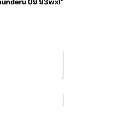
 Thunderu 09 93wxl”