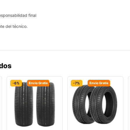
esponsabilidad final
nte del técnico.
ados
-6%
Envío Gratis
-7%
Envío Gratis