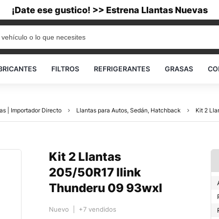
¡Date ese gustico! >> Estrena Llantas Nuevas
BRICANTES
FILTROS
REFRIGERANTES
GRASAS
CO
as | Importador Directo
Llantas para Autos, Sedán, Hatchback
Kit 2 Ll
Kit 2 Llantas
205/50R17 Ilink
Thunderu 09 93wxl
Nuevo | +7 vendidos