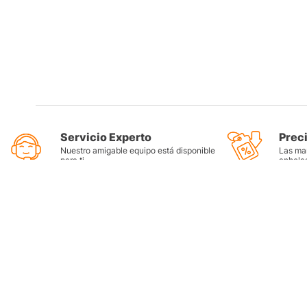
Servicio Experto
Prec
Nuestro amigable equipo está disponible
Las mar
para ti
anhela
Categorí
Llantas
Lubricant
Filtros