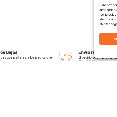
Para ofrecer
almacenar y/
tecnologías
identificaci
afectar nega
A
ios Bajos
Envío rápido y seg
cas que prefieras, a los precios que
El pedido se envía en un i
s
en 1-3 días
as
Productos destacados
FAQ
Llantas Rin 14
Preguntas Fr
es
Llantas Rin 15
Contáctate c
Llantas Rin 16
Sitemap