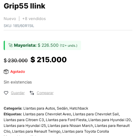
Grip55 Ilink
Nuevo | +8 vendidos
SKU:
185/60R15IL
🚀
Mayorista:
$
226.500
(12+ unds.)
$
215.000
$
230.000
Agotado
Sin existencias
Guardar
Comparar
Categoría:
Llantas para Autos, Sedán, Hatchback
Etiquetas:
Llantas para Chevrolet Aveo
,
Llantas para Chevrolet Sail
,
Llantas para Citroen C3
,
Llantas para Ford Fiesta
,
Llantas para Hyundai i20
,
Llantas para Hyundai i25
,
Llantas para Nissan March
,
Llantas para Renault
Clio
,
Llantas para Renault Twingo
,
Llantas para Toyota Corolla