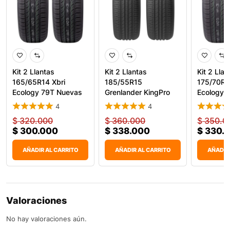
Kit 2 Llantas
Kit 2 Llantas
Kit 2 Llan
165/65R14 Xbri
185/55R15
175/70R1
Ecology 79T Nuevas
Grenlander KingPro
Ecology 
Para Carr
One 82V Carro
4
4
$
320.000
$
360.000
$
350.0
$
300.000
$
338.000
$
330.
AÑADIR AL CARRITO
AÑADIR AL CARRITO
AÑADIR
Valoraciones
No hay valoraciones aún.