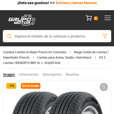
¡Date ese gustico! >>
Estrena Llantas Nuevas
0
Ingresa el modelo de tu vehículo o producto
Compra Llantas al Mejor Precio en Colombia
Mega Outlet de Llantas |
Importador Directo
Llantas para Autos, Sedán, Hatchback
Kit 2
Llantas 185/60R15 88H XL L-Grip55 Ilink
Imagen
Información
Descripción
Reseñas
-7%
Envío Gratis