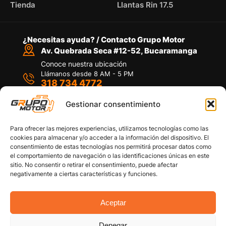
Tienda
Llantas Rin 17.5
¿Necesitas ayuda? / Contacto Grupo Motor
Av. Quebrada Seca #12-52, Bucaramanga
Conoce nuestra ubicación
Llámanos desde 8 AM - 5 PM
318 734 4772
Habla con nosotros
Por medio de WhatsApp
Gestionar consentimiento
Para ofrecer las mejores experiencias, utilizamos tecnologías como las
cookies para almacenar y/o acceder a la información del dispositivo. El
consentimiento de estas tecnologías nos permitirá procesar datos como
el comportamiento de navegación o las identificaciones únicas en este
sitio. No consentir o retirar el consentimiento, puede afectar
Políticas de privacidad
negativamente a ciertas características y funciones.
Política de devoluciones y/o reembolsos
Política de garantías
Política de calidad
Aceptar
Términos y Condiciones
Denegar
Copyright © 2026 Grupo Motor S.A.S. Todos los