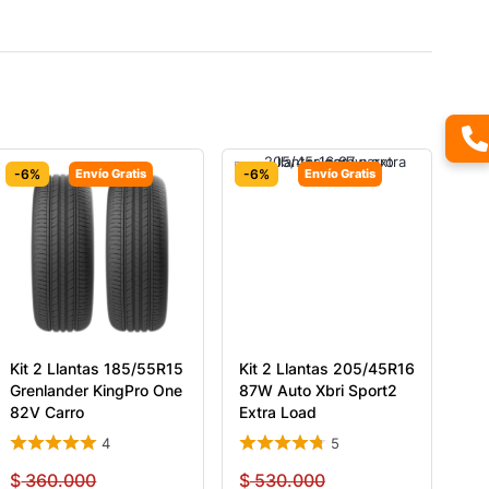
-6%
Envío Gratis
-6%
Envío Gratis
Kit 2 Llantas 185/55R15
Kit 2 Llantas 205/45R16
Grenlander KingPro One
87W Auto Xbri Sport2
82V Carro
Extra Load
4
5
$
360.000
$
530.000