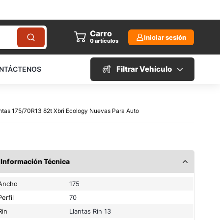
Carro
Iniciar sesión
0
artículos
Filtrar Vehículo
NTÁCTENOS
antas 175/70R13 82t Xbri Ecology Nuevas Para Auto
Información Técnica
Ancho
175
Perfil
70
Rin
Llantas Rin 13