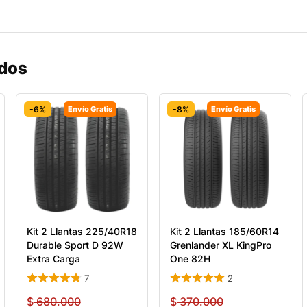
ados
-6%
Envío Gratis
-8%
Envío Gratis
Kit 2 Llantas 225/40R18
Kit 2 Llantas 185/60R14
Durable Sport D 92W
Grenlander XL KingPro
Extra Carga
One 82H
7
2
$
680.000
$
370.000