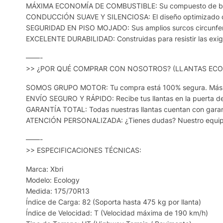
MÁXIMA ECONOMÍA DE COMBUSTIBLE: Su compuesto de baja re
CONDUCCIÓN SUAVE Y SILENCIOSA: El diseño optimizado de su
SEGURIDAD EN PISO MOJADO: Sus amplios surcos circunferenc
EXCELENTE DURABILIDAD: Construidas para resistir las exigen
——-
>> ¿POR QUÉ COMPRAR CON NOSOTROS? (LLANTAS EC
SOMOS GRUPO MOTOR: Tu compra está 100% segura. Más de 1
ENVÍO SEGURO Y RÁPIDO: Recibe tus llantas en la puerta de
GARANTÍA TOTAL: Todas nuestras llantas cuentan con garant
ATENCIÓN PERSONALIZADA: ¿Tienes dudas? Nuestro equipo de
——-
>> ESPECIFICACIONES TÉCNICAS:
Marca: Xbri
Modelo: Ecology
Medida: 175/70R13
Índice de Carga: 82 (Soporta hasta 475 kg por llanta)
Índice de Velocidad: T (Velocidad máxima de 190 km/h)