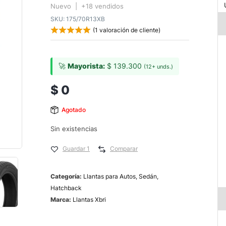
Nuevo | +18 vendidos
SKU:
175/70R13XB
(
1
valoración de cliente)
🚀
Mayorista:
$
139.300
(12+ unds.)
$
0
Agotado
Sin existencias
Guardar 1
Comparar
Categoría:
Llantas para Autos, Sedán,
Hatchback
Marca:
Llantas Xbri