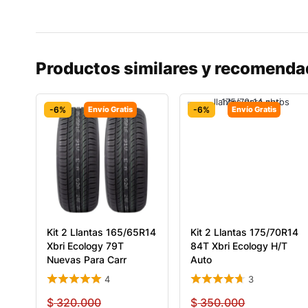
Productos similares y recomend
-6%
Envío Gratis
-6%
Envío Gratis
Kit 2 Llantas 165/65R14
Kit 2 Llantas 175/70R14
Xbri Ecology 79T
84T Xbri Ecology H/T
Nuevas Para Carr
Auto
4
3
$
320.000
$
350.000