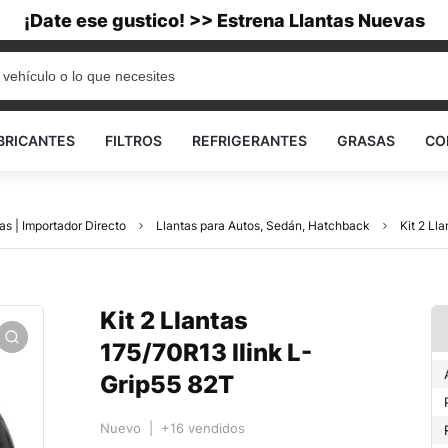
¡Date ese gustico! >> Estrena Llantas Nuevas
BRICANTES
FILTROS
REFRIGERANTES
GRASAS
CO
as | Importador Directo
Llantas para Autos, Sedán, Hatchback
Kit 2 Ll
Kit 2 Llantas
175/70R13 Ilink L-
Grip55 82T
Nuevo | +16 vendidos