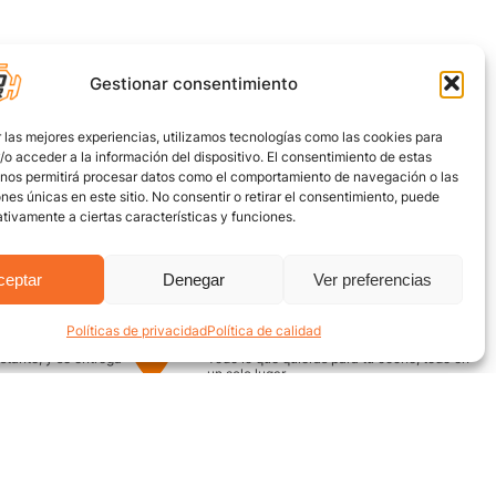
Gestionar consentimiento
 las mejores experiencias, utilizamos tecnologías como las cookies para
o acceder a la información del dispositivo. El consentimiento de estas
 nos permitirá procesar datos como el comportamiento de navegación o las
ones únicas en este sitio. No consentir o retirar el consentimiento, puede
tivamente a ciertas características y funciones.
ceptar
Denegar
Ver preferencias
Políticas de privacidad
Política de calidad
uro
Encuentra aquí
nstante, y se entrega
Todo lo que quieras para tu coche, todo en
un solo lugar
¿Necesitas ayuda? / Contacto