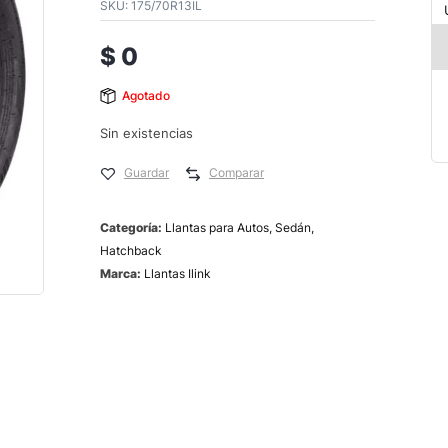
SKU:
175/70R13IL
$
0
Agotado
Sin existencias
Guardar
Comparar
Categoría:
Llantas para Autos, Sedán,
Hatchback
Marca:
Llantas Ilink