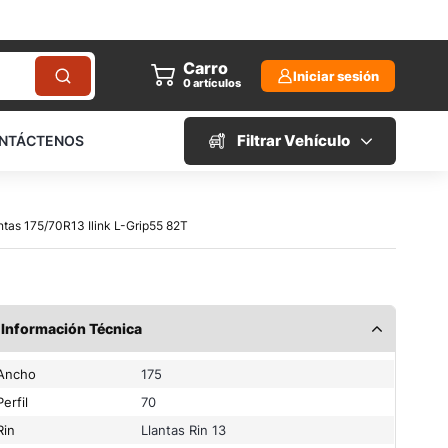
Carro
Iniciar sesión
0
artículos
Filtrar Vehículo
NTÁCTENOS
antas 175/70R13 Ilink L-Grip55 82T
Información Técnica
Ancho
175
Perfil
70
Rin
Llantas Rin 13