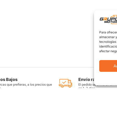
Para ofrecer
almacenar y/
tecnologías
identificaci
afectar nega
A
ios Bajos
Envío rápido y seg
cas que prefieras, a los precios que
El pedido se envía en un i
s
en 1-3 días
as
Productos destacados
FAQ