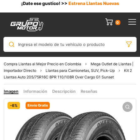
¡Date ese gustico! >>
Estrena Llantas Nuevas
0
Ingresa el modelo de tu vehículo o producto
Compra Llantas al Mejor Precio en Colombia
Mega Outlet de Llantas |
Importador Directo
Llantas para Camionetas, SUV, Pick-Up
Kit 2
Llantas Auto 205/75R16C 8PR 110/108R Over Cargo G1 Sunset
Imagen
Información
Descripción
Reseñas
-6%
Envío Gratis