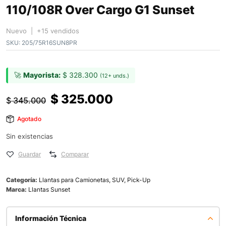
110/108R Over Cargo G1 Sunset
Nuevo | +15 vendidos
SKU:
205/75R16SUN8PR
🚀
Mayorista:
$
328.300
(12+ unds.)
$
325.000
$
345.000
Agotado
Sin existencias
Guardar
Comparar
Categoría:
Llantas para Camionetas, SUV, Pick-Up
Marca:
Llantas Sunset
Información Técnica