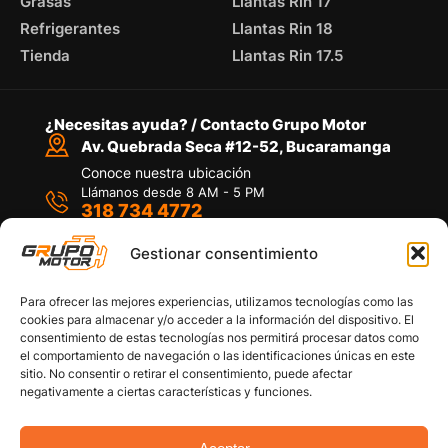
Grasas
Llantas Rin 17
Refrigerantes
Llantas Rin 18
Tienda
Llantas Rin 17.5
¿Necesitas ayuda? / Contacto Grupo Motor
Av. Quebrada Seca #12-52, Bucaramanga
Conoce nuestra ubicación
Llámanos desde 8 AM - 5 PM
318 734 4772
Habla con nosotros
Por medio de WhatsApp
Gestionar consentimiento
Para ofrecer las mejores experiencias, utilizamos tecnologías como las
cookies para almacenar y/o acceder a la información del dispositivo. El
consentimiento de estas tecnologías nos permitirá procesar datos como
el comportamiento de navegación o las identificaciones únicas en este
sitio. No consentir o retirar el consentimiento, puede afectar
Políticas de privacidad
negativamente a ciertas características y funciones.
Política de devoluciones y/o reembolsos
Política de garantías
Política de calidad