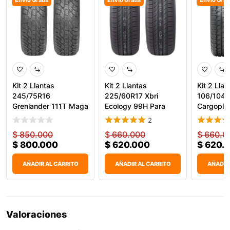
Envío Gratis
Envío Gratis
Envío Grat
Kit 2 Llantas
Kit 2 Llantas
Kit 2 Lla
245/75R16
225/60R17 Xbri
106/104R
Grenlander 111T Maga
Ecology 99H Para
Cargoplu
A/T Two
Camioneta S
Car
2
$
850.000
$
660.000
$
660.0
$
800.000
$
620.000
$
620.
AÑADIR AL CARRITO
AÑADIR AL CARRITO
AÑADIR
Valoraciones