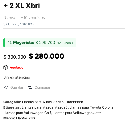
+ 2 XL Xbri
Nuevo | +16 vendidos
SKU:
225/40R18XB
🚀
Mayorista:
$
299.700
(12+ unds.)
$
280.000
$
300.000
Agotado
Sin existencias
Guardar
Comparar
Categoría:
Llantas para Autos, Sedán, Hatchback
Etiquetas:
Llantas para Mazda Mazda3
,
Llantas para Toyota Corolla
,
Llantas para Volkswagen Golf
,
Llantas para Volkswagen Jetta
Marca:
Llantas Xbri