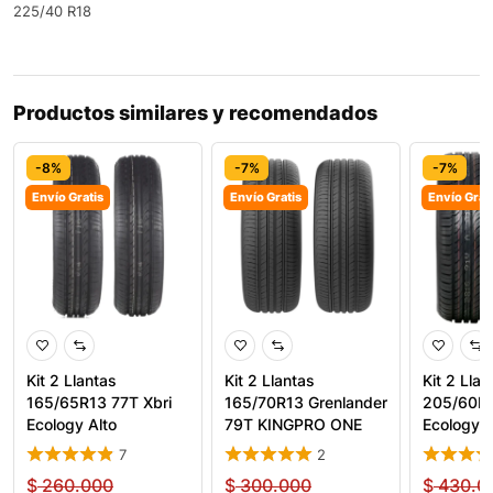
225/40 R18
Productos similares y recomendados
-8%
-7%
-7%
Envío Gratis
Envío Gratis
Envío Grat
Kit 2 Llantas
Kit 2 Llantas
Kit 2 Llan
165/65R13 77T Xbri
165/70R13 Grenlander
205/60R1
Ecology Alto
79T KINGPRO ONE
Ecology 
Rendimiento
Combusti
7
2
$
260.000
$
300.000
$
430.0