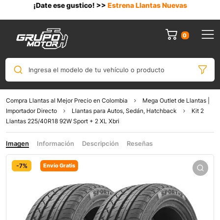
¡Date ese gustico! >>
Estrena Llantas Nuevas
0
Ingresa el modelo de tu vehículo o producto
Compra Llantas al Mejor Precio en Colombia
Mega Outlet de Llantas |
Importador Directo
Llantas para Autos, Sedán, Hatchback
Kit 2
Llantas 225/40R18 92W Sport + 2 XL Xbri
Imagen
Información
Descripción
Reseñas
-7%
Envío Gratis