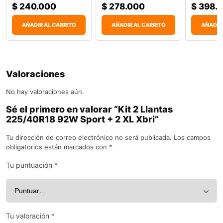
$
240.000
$
278.000
$
398.
AÑADIR AL CARRITO
AÑADIR AL CARRITO
AÑADIR
Valoraciones
No hay valoraciones aún.
Sé el primero en valorar “Kit 2 Llantas
225/40R18 92W Sport + 2 XL Xbri”
Tu dirección de correo electrónico no será publicada.
Los campos
obligatorios están marcados con
*
Tu puntuación
*
Tu valoración
*