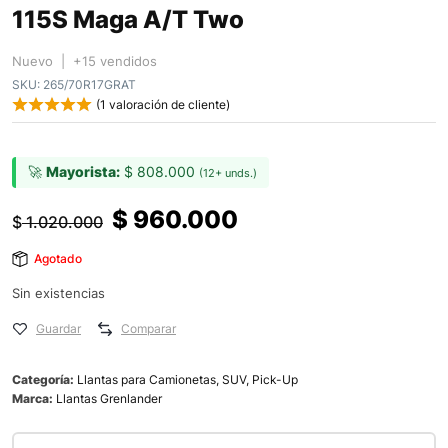
115S Maga A/T Two
Nuevo | +15 vendidos
SKU:
265/70R17GRAT
(
1
valoración de cliente)
🚀
Mayorista:
$
808.000
(12+ unds.)
$
960.000
$
1.020.000
Agotado
Sin existencias
Guardar
Comparar
Categoría:
Llantas para Camionetas, SUV, Pick-Up
Marca:
Llantas Grenlander