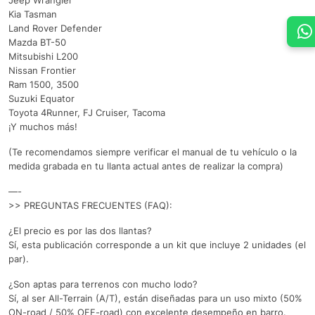
Jeep Wrangler
Kia Tasman
Land Rover Defender
Mazda BT-50
Mitsubishi L200
Nissan Frontier
Ram 1500, 3500
Suzuki Equator
Toyota 4Runner, FJ Cruiser, Tacoma
¡Y muchos más!
(Te recomendamos siempre verificar el manual de tu vehículo o la
medida grabada en tu llanta actual antes de realizar la compra)
—-
>> PREGUNTAS FRECUENTES (FAQ):
¿El precio es por las dos llantas?
Sí, esta publicación corresponde a un kit que incluye 2 unidades (el
par).
¿Son aptas para terrenos con mucho lodo?
Sí, al ser All-Terrain (A/T), están diseñadas para un uso mixto (50%
ON-road / 50% OFF-road) con excelente desempeño en barro.