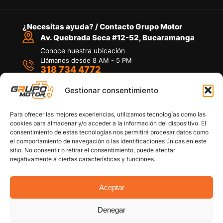
¿Necesitas ayuda? / Contacto Grupo Motor
Av. Quebrada Seca #12-52, Bucaramanga
Conoce nuestra ubicación
Llámanos desde 8 AM - 5 PM
318 734 4772
Habla con nosotros
Por medio de WhatsApp
Gestionar consentimiento
Para ofrecer las mejores experiencias, utilizamos tecnologías como las
cookies para almacenar y/o acceder a la información del dispositivo. El
consentimiento de estas tecnologías nos permitirá procesar datos como
el comportamiento de navegación o las identificaciones únicas en este
sitio. No consentir o retirar el consentimiento, puede afectar
Políticas de privacidad
negativamente a ciertas características y funciones.
Política de devoluciones y/o reembolsos
Política de garantías
Política de calidad
Aceptar
Términos y Condiciones
Denegar
Copyright © 2026 Grupo Motor S.A.S. Todos los
Derechos Reservados