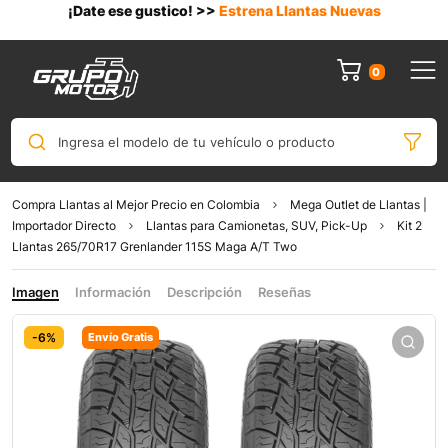
¡Date ese gustico! >>
Estrena Llantas Nuevas
0
Ingresa el modelo de tu vehículo o producto
Compra Llantas al Mejor Precio en Colombia
Mega Outlet de Llantas |
Importador Directo
Llantas para Camionetas, SUV, Pick-Up
Kit 2
Llantas 265/70R17 Grenlander 115S Maga A/T Two
Imagen
Información
Descripción
Reseñas
-6%
Envío Gratis