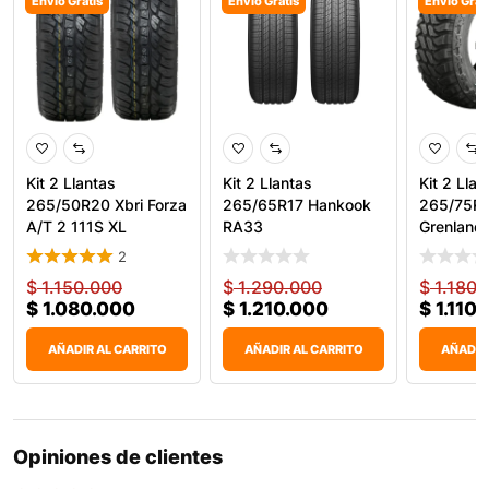
Envío Gratis
Envío Gratis
Envío Grat
Kit 2 Llantas
Kit 2 Llantas
Kit 2 Llan
265/50R20 Xbri Forza
265/65R17 Hankook
265/75R
A/T 2 111S XL
RA33
Grenland
Todoterr
Predator
2
$
1.150.000
$
1.290.000
$
1.180.
$
1.080.000
$
1.210.000
$
1.110
AÑADIR AL CARRITO
AÑADIR AL CARRITO
AÑADIR
Opiniones de clientes