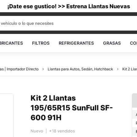
¡Date ese gustico! >> Estrena Llantas Nuevas
BRICANTES
FILTROS
REFRIGERANTES
GRASAS
CO
as | Importador Directo
Llantas para Autos, Sedán, Hatchback
Kit 2 Ll
Kit 2 Llantas
195/65R15 SunFull SF-
600 91H
Nuevo | +18 vendidos