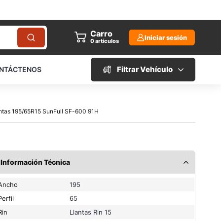
Carro
Iniciar sesión
0
artículos
Filtrar Vehículo
NTÁCTENOS
antas 195/65R15 SunFull SF-600 91H
Información Técnica
Ancho
195
Perfil
65
Rin
Llantas Rin 15