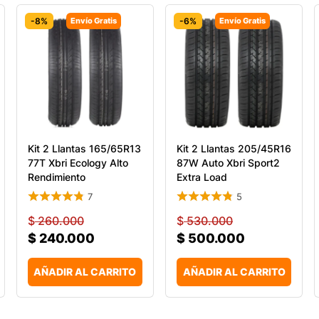
-8%
Envío Gratis
-6%
Envío Gratis
Kit 2 Llantas 165/65R13
Kit 2 Llantas 205/45R16
77T Xbri Ecology Alto
87W Auto Xbri Sport2
Rendimiento
Extra Load
7
5
$
260.000
$
530.000
$
240.000
$
500.000
AÑADIR AL CARRITO
AÑADIR AL CARRITO