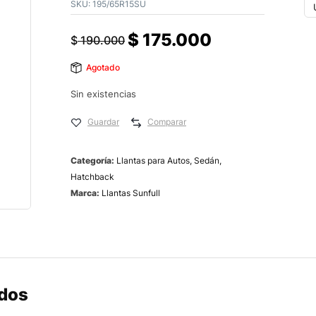
SKU:
195/65R15SU
$
175.000
$
190.000
Agotado
Sin existencias
Guardar
Comparar
Categoría:
Llantas para Autos, Sedán,
Hatchback
Marca:
Llantas Sunfull
ados