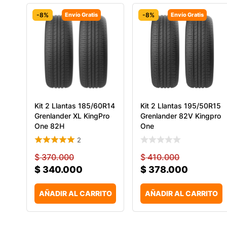
-8%
Envío Gratis
-8%
Envío Gratis
Kit 2 Llantas 185/60R14
Kit 2 Llantas 195/50R15
Grenlander XL KingPro
Grenlander 82V Kingpro
One 82H
One
2
$
370.000
$
410.000
$
340.000
$
378.000
AÑADIR AL CARRITO
AÑADIR AL CARRITO