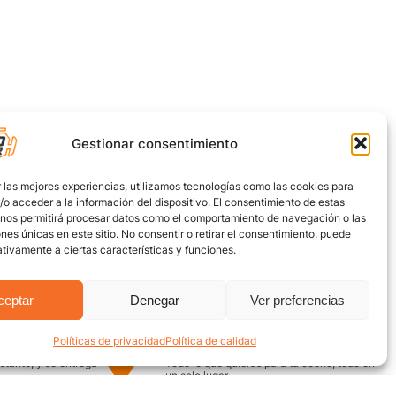
Gestionar consentimiento
 las mejores experiencias, utilizamos tecnologías como las cookies para
o acceder a la información del dispositivo. El consentimiento de estas
 nos permitirá procesar datos como el comportamiento de navegación o las
ones únicas en este sitio. No consentir o retirar el consentimiento, puede
tivamente a ciertas características y funciones.
ceptar
Denegar
Ver preferencias
Políticas de privacidad
Política de calidad
uro
Encuentra aquí
nstante, y se entrega
Todo lo que quieras para tu coche, todo en
un solo lugar