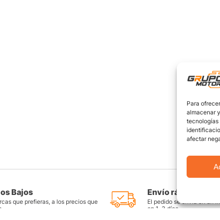
Para ofrecer
almacenar y/
tecnologías
identificaci
afectar nega
A
ios Bajos
Envío rápido y seg
cas que prefieras, a los precios que
El pedido se envía en un i
s
en 1-3 días