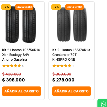
-7%
Envío Gratis
-7%
Envío Gratis
Kit 2 Llantas 195/50R16
Kit 2 Llantas 165/70R13
Xbri Ecology 84V
Grenlander 79T
Ahorro Gasolina
KINGPRO ONE
5
2
$
430.000
$
300.000
$
398.000
$
278.000
AÑADIR AL CARRITO
AÑADIR AL CARRITO