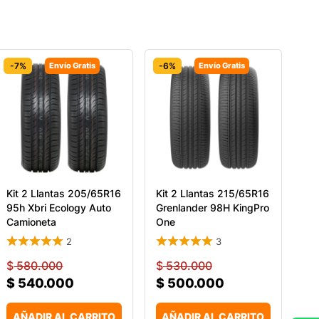
-7%
Envío Gratis
-6%
Envío Gratis
Kit 2 Llantas 205/65R16
Kit 2 Llantas 215/65R16
95h Xbri Ecology Auto
Grenlander 98H KingPro
Camioneta
One
2
3
$
580.000
$
530.000
$
540.000
$
500.000
AÑADIR AL CARRITO
AÑADIR AL CARRITO