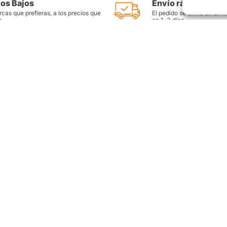
ios Bajos
Envío rápido y seg
cas que prefieras, a los precios que
El pedido se envía en un i
s
en 1-3 días
as
Productos destacados
FAQ
Llantas Rin 14
Preguntas Fr
es
Llantas Rin 15
Contáctate c
Llantas Rin 16
Sitemap
Llantas Rin 17
ntes
Llantas Rin 18
Llantas Rin 17.5