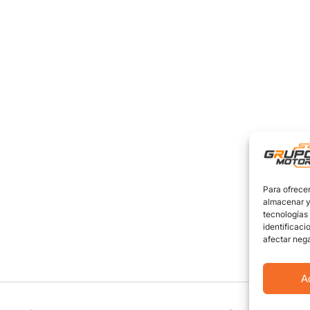
Para ofrecer
almacenar y/
tecnologías
identificaci
afectar nega
A