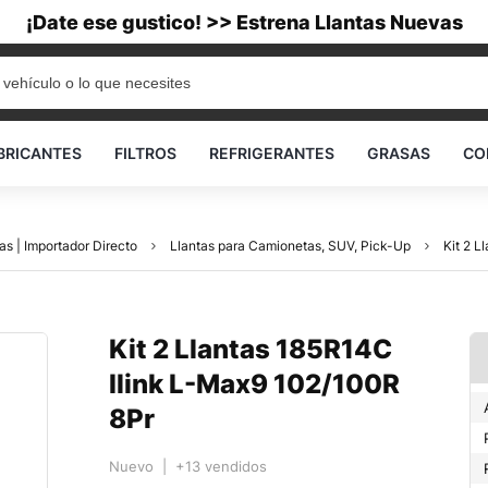
¡Date ese gustico! >> Estrena Llantas Nuevas
BRICANTES
FILTROS
REFRIGERANTES
GRASAS
CO
as | Importador Directo
Llantas para Camionetas, SUV, Pick-Up
Kit 2 L
Kit 2 Llantas 185R14C
Ilink L-Max9 102/100R
8Pr
Nuevo | +13 vendidos