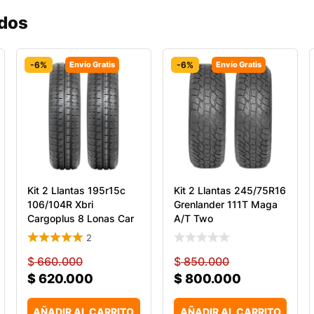
ados
-6%
Envío Gratis
-6%
Envío Gratis
Kit 2 Llantas 195r15c
Kit 2 Llantas 245/75R16
106/104R Xbri
Grenlander 111T Maga
Cargoplus 8 Lonas Car
A/T Two
2
$
660.000
$
850.000
$
620.000
$
800.000
AÑADIR AL CARRITO
AÑADIR AL CARRITO