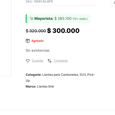
SKU:
185R14IL8PR
🚀
Mayorista:
$
285.100
(12+ unds.)
$
300.000
$
320.000
Agotado
Sin existencias
Guardar
Comparar
Categoría:
Llantas para Camionetas, SUV, Pick-
Up
Marca:
Llantas Ilink