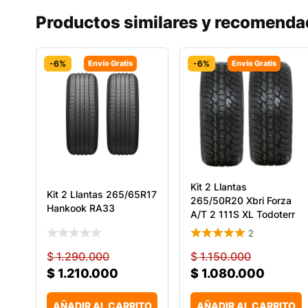
Productos similares y recomend
-6%
Envío Gratis
-6%
Envío Gratis
Kit 2 Llantas
Kit 2 Llantas 265/65R17
265/50R20 Xbri Forza
Hankook RA33
A/T 2 111S XL Todoterr
2
$
1.290.000
$
1.150.000
$
1.210.000
$
1.080.000
AÑADIR AL CARRITO
AÑADIR AL CARRITO