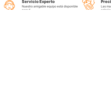
Servicio Experto
Prec
Nuestro amigable equipo está disponible
Las mar
para ti
anhela
Categorí
Llantas
Lubricant
Filtros
Grasas
Refrigera
Tienda
Métodos de pago