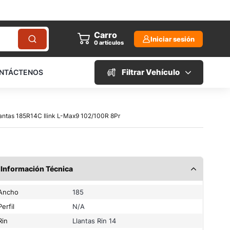
Carro
Iniciar sesión
0
artículos
Filtrar Vehículo
NTÁCTENOS
lantas 185R14C Ilink L-Max9 102/100R 8Pr
Información Técnica
Ancho
185
Perfil
N/A
Rin
Llantas Rin 14