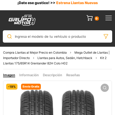
¡Date ese gustico! >>
Estrena Llantas Nuevas
0
Ingresa el modelo de tu vehículo o producto
Compra Llantas al Mejor Precio en Colombia
Mega Outlet de Llantas |
Importador Directo
Llantas para Autos, Sedán, Hatchback
Kit 2
Llantas 175/65R14 Grenlander 82H Colo H02
Imagen
Información
Descripción
Reseñas
-19%
Envío Gratis