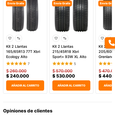
Envío Gratis
Envío Gratis
Envío Grat
Kit 2 Llantas
Kit 2 Llantas
Kit 2 Llan
165/65R13 77T Xbri
215/45R18 Xbri
205/60R
Ecology Alto
Sport+ 93W XL Alto
Grenland
Rendimiento
Desempeño
H02
7
5
$
260.000
$
570.000
$
470.0
$
240.000
$
530.000
$
440.
AÑADIR AL CARRITO
AÑADIR AL CARRITO
AÑADIR
Opiniones de clientes