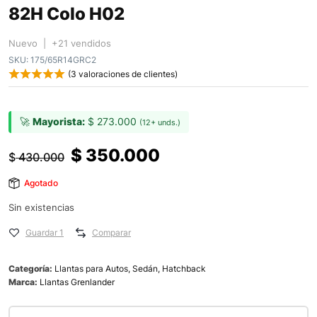
82H Colo H02
Nuevo | +21 vendidos
SKU:
175/65R14GRC2
(
3
valoraciones de clientes)
🚀
Mayorista:
$
273.000
(12+ unds.)
$
350.000
$
430.000
Agotado
Sin existencias
Guardar 1
Comparar
Categoría:
Llantas para Autos, Sedán, Hatchback
Marca:
Llantas Grenlander