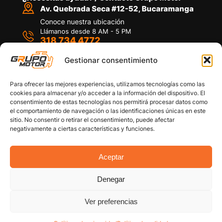
Av. Quebrada Seca #12-52, Bucaramanga
Conoce nuestra ubicación
Llámanos desde 8 AM - 5 PM
318 734 4772
Habla con nosotros
Por medio de WhatsApp
Gestionar consentimiento
Para ofrecer las mejores experiencias, utilizamos tecnologías como las
cookies para almacenar y/o acceder a la información del dispositivo. El
consentimiento de estas tecnologías nos permitirá procesar datos como
el comportamiento de navegación o las identificaciones únicas en este
sitio. No consentir o retirar el consentimiento, puede afectar
Políticas de privacidad
negativamente a ciertas características y funciones.
Política de devoluciones y/o reembolsos
Política de garantías
Política de calidad
Aceptar
Términos y Condiciones
Denegar
Copyright © 2026 Grupo Motor S.A.S. Todos los
Derechos Reservados
Ver preferencias