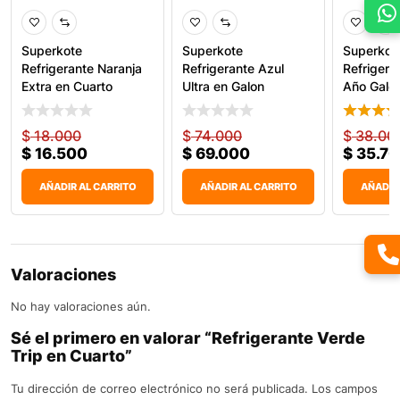
Superkote
Superkote
Superkot
Refrigerante Naranja
Refrigerante Azul
Refrigera
Extra en Cuarto
Ultra en Galon
Año Galo
$
18.000
$
74.000
$
38.00
$
16.500
$
69.000
$
35.7
AÑADIR AL CARRITO
AÑADIR AL CARRITO
AÑADIR
Valoraciones
No hay valoraciones aún.
Sé el primero en valorar “Refrigerante Verde
Trip en Cuarto”
Tu dirección de correo electrónico no será publicada.
Los campos