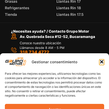
Grasas
Llantas Rin 17
Refrigerantes
Llantas Rin 18
Tienda
Llantas Rin 17.5
¿Necesitas ayuda? / Contacto Grupo Motor
Av. Quebrada Seca #12-52, Bucaramanga
Conoce nuestra ubicación
Llámanos desde 8 AM - 5 PM
318 734 4772
Habla con nosotros
Por medio de WhatsApp
Gestionar consentimiento
Para ofrecer las mejores experiencias, utilizamos tecnologías como las
cookies para almacenar y/o acceder a la información del dispositivo. El
consentimiento de estas tecnologías nos permitirá procesar datos como
el comportamiento de navegación o las identificaciones únicas en este
sitio. No consentir o retirar el consentimiento, puede afectar
Políticas de privacidad
negativamente a ciertas características y funciones.
Política de devoluciones y/o reembolsos
Política de garantías
Política de calidad