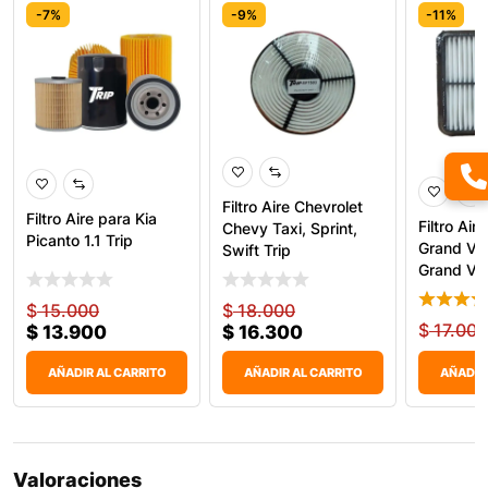
-7%
-9%
-11%
Filtro Aire Chevrolet
Filtro Aire para Kia
Filtro Air
Chevy Taxi, Sprint,
Picanto 1.1 Trip
Grand Vit
Swift Trip
Grand Vit
$
15.000
$
18.000
$
17.000
$
13.900
$
16.300
AÑADIR AL CARRITO
AÑADIR AL CARRITO
AÑADIR
Valoraciones