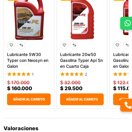
Lubricante 5W30
Lubricante 20w50
Lubrican
Typer con Neosyn en
Gasolina Typer Api Sn
Gasolina 
Galon
en Cuarto Caja
en Galon
1
2
$
170.000
$
32.000
$
122.0
$
160.000
$
29.500
$
115.0
AÑADIR AL CARRITO
AÑADIR AL CARRITO
AÑADIR
Valoraciones