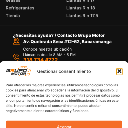
Grasas
Llantas Rin 17
Refrigerantes
Llantas Rin 18
Tienda
Llantas Rin 17.5
¿Necesitas ayuda? / Contacto Grupo Motor
Av. Quebrada Seca #12-52, Bucaramanga
Conoce nuestra ubicación
Llámanos desde 8 AM - 5 PM
318 734 4772
Habla con nosotros
Por medio de WhatsApp
Gestionar consentimiento
Para ofrecer las mejores experiencias, utilizamos tecnologías como las
cookies para almacenar y/o acceder a la información del dispositivo. El
consentimiento de estas tecnologías nos permitirá procesar datos como
el comportamiento de navegación o las identificaciones únicas en este
sitio. No consentir o retirar el consentimiento, puede afectar
Políticas de privacidad
negativamente a ciertas características y funciones.
Política de devoluciones y/o reembolsos
Política de garantías
Política de calidad
Aceptar