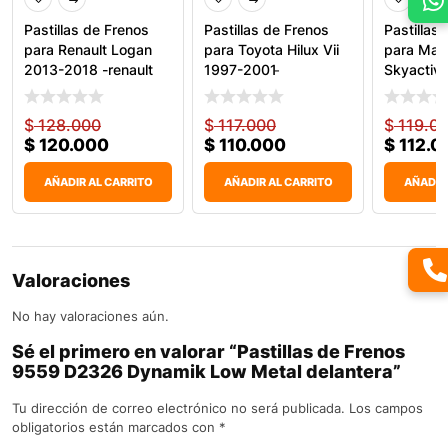
Pastillas de Frenos
Pastillas de Frenos
Pastillas
para Renault Logan
para Toyota Hilux Vii
para Maz
2013-2018 -renault
1997-2001 ̵
Skyactiv
2018 &
$
128.000
$
117.000
$
119.0
$
120.000
$
110.000
$
112.0
AÑADIR AL CARRITO
AÑADIR AL CARRITO
AÑADIR
Valoraciones
No hay valoraciones aún.
Sé el primero en valorar “Pastillas de Frenos
9559 D2326 Dynamik Low Metal delantera”
Tu dirección de correo electrónico no será publicada.
Los campos
obligatorios están marcados con
*