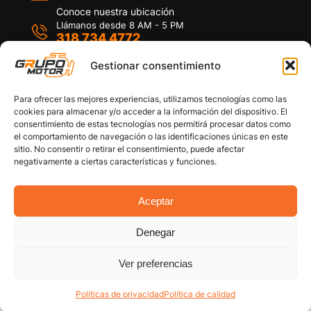
Conoce nuestra ubicación
Llámanos desde 8 AM - 5 PM
318 734 4772
Habla con nosotros
Por medio de WhatsApp
Gestionar consentimiento
Para ofrecer las mejores experiencias, utilizamos tecnologías como las
cookies para almacenar y/o acceder a la información del dispositivo. El
consentimiento de estas tecnologías nos permitirá procesar datos como
el comportamiento de navegación o las identificaciones únicas en este
sitio. No consentir o retirar el consentimiento, puede afectar
Políticas de privacidad
negativamente a ciertas características y funciones.
Política de devoluciones y/o reembolsos
Política de garantías
Política de calidad
Aceptar
Términos y Condiciones
Denegar
Copyright © 2026 Grupo Motor S.A.S. Todos los
Derechos Reservados
Ver preferencias
Políticas de privacidad
Política de calidad
Cuenta
Categorías
Filtro Carro
Buscar
Arriba