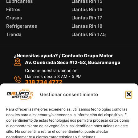
Lubricantes
Llantas Rin 15
Filtros
Llantas Rin 16
Grasas
Llantas Rin 17
Refrigerantes
Llantas Rin 18
Tienda
Llantas Rin 17.5
¿Necesitas ayuda? / Contacto Grupo Motor
Av. Quebrada Seca #12-52, Bucaramanga
Conoce nuestra ubicación
Llámanos desde 8 AM - 5 PM
318 734 4772
Habla con nosotros
Por medio de WhatsApp
Gestionar consentimiento
Para ofrecer las mejores experiencias, utilizamos tecnologías como las
cookies para almacenar y/o acceder a la información del dispositivo. El
consentimiento de estas tecnologías nos permitirá procesar datos como
el comportamiento de navegación o las identificaciones únicas en este
sitio. No consentir o retirar el consentimiento, puede afectar
Políticas de privacidad
negativamente a ciertas características y funciones.