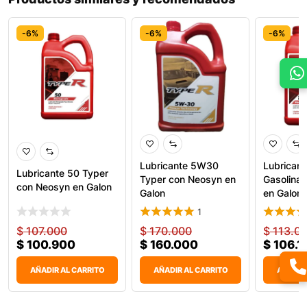
-6%
-6%
-6%
Lubricante 5W30
Lubrican
Lubricante 50 Typer
Typer con Neosyn en
Gasolina 
con Neosyn en Galon
Galon
en Galon 
1
$
107.000
$
170.000
$
113.0
$
100.900
$
160.000
$
106.1
AÑADIR AL CARRITO
AÑADIR AL CARRITO
AÑADIR