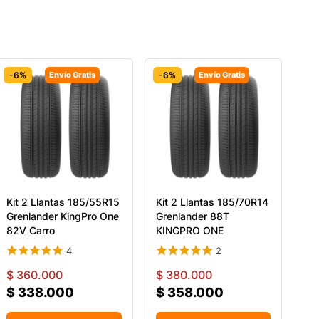
-6%
Envío Gratis
-6%
Envío Gratis
Kit 2 Llantas 185/55R15
Kit 2 Llantas 185/70R14
Grenlander KingPro One
Grenlander 88T
82V Carro
KINGPRO ONE
4
2
$
360.000
$
380.000
$
338.000
$
358.000