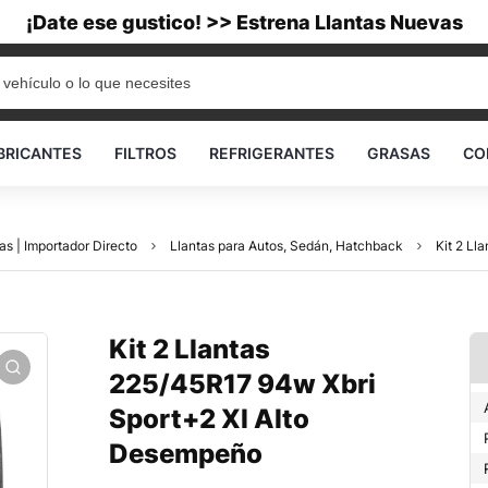
¡Date ese gustico! >> Estrena Llantas Nuevas
BRICANTES
FILTROS
REFRIGERANTES
GRASAS
CO
as | Importador Directo
Llantas para Autos, Sedán, Hatchback
Kit 2 Ll
Kit 2 Llantas
225/45R17 94w Xbri
Sport+2 Xl Alto
Desempeño