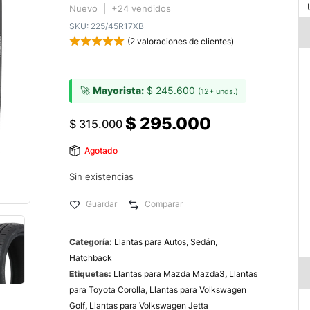
Nuevo | +24 vendidos
SKU:
225/45R17XB
(
2
valoraciones de clientes)
🚀
Mayorista:
$
245.600
(12+ unds.)
$
295.000
$
315.000
Agotado
Sin existencias
Guardar
Comparar
Categoría:
Llantas para Autos, Sedán,
Hatchback
Etiquetas:
Llantas para Mazda Mazda3
,
Llantas
para Toyota Corolla
,
Llantas para Volkswagen
Golf
,
Llantas para Volkswagen Jetta