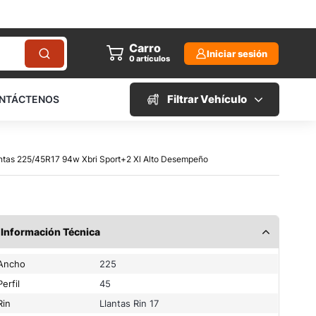
Carro
Iniciar sesión
0
artículos
Filtrar Vehículo
NTÁCTENOS
antas 225/45R17 94w Xbri Sport+2 Xl Alto Desempeño
Información Técnica
Ancho
225
Perfil
45
Rin
Llantas Rin 17