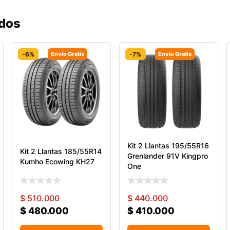
ados
-6%
Envío Gratis
-7%
Envío Gratis
Kit 2 Llantas 195/55R16
Kit 2 Llantas 185/55R14
Grenlander 91V Kingpro
Kumho Ecowing KH27
One
$
510.000
$
440.000
$
480.000
$
410.000