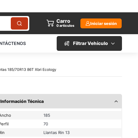
Carro
Iniciar sesión
0
artículos
Filtrar Vehículo
NTÁCTENOS
antas 185/70R13 86T Xbri Ecology
Información Técnica
Ancho
185
Perfil
70
Rin
Llantas Rin 13