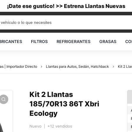
¡Date ese gustico! >> Estrena Llantas Nuevas
BRICANTES
FILTROS
REFRIGERANTES
GRASAS
CO
as | Importador Directo
Llantas para Autos, Sedán, Hatchback
Kit 2 Ll
Kit 2 Llantas
185/70R13 86T Xbri
Ecology
Nuevo | +12 vendidos