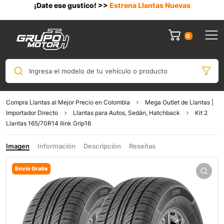
¡Date ese gustico! >>
Estrena Llantas Nuevas
0
Ingresa el modelo de tu vehículo o producto
Compra Llantas al Mejor Precio en Colombia
Mega Outlet de Llantas |
Importador Directo
Llantas para Autos, Sedán, Hatchback
Kit 2
Llantas 165/70R14 Ilink Grip16
Imagen
Información
Descripción
Reseñas
Envío Gratis