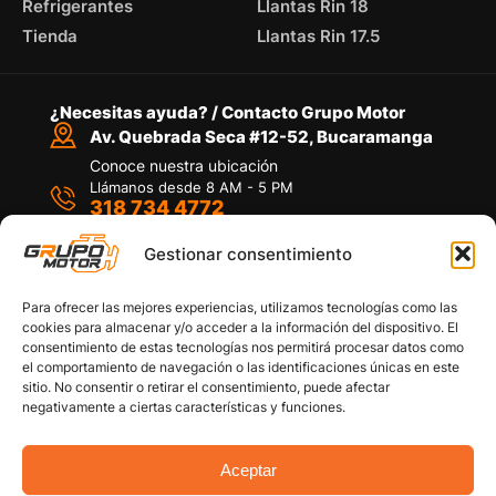
Refrigerantes
Llantas Rin 18
Tienda
Llantas Rin 17.5
¿Necesitas ayuda? / Contacto Grupo Motor
Av. Quebrada Seca #12-52, Bucaramanga
Conoce nuestra ubicación
Llámanos desde 8 AM - 5 PM
318 734 4772
Habla con nosotros
Por medio de WhatsApp
Gestionar consentimiento
Para ofrecer las mejores experiencias, utilizamos tecnologías como las
cookies para almacenar y/o acceder a la información del dispositivo. El
consentimiento de estas tecnologías nos permitirá procesar datos como
el comportamiento de navegación o las identificaciones únicas en este
sitio. No consentir o retirar el consentimiento, puede afectar
Políticas de privacidad
negativamente a ciertas características y funciones.
Política de devoluciones y/o reembolsos
Política de garantías
Política de calidad
Aceptar
Términos y Condiciones