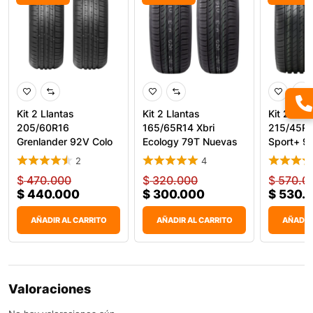
Kit 2 Llantas
Kit 2 Llantas
Kit 2 Llan
205/60R16
165/65R14 Xbri
215/45R1
Grenlander 92V Colo
Ecology 79T Nuevas
Sport+ 9
H02
Para Carr
Desempe
2
4
$
470.000
$
320.000
$
570.0
$
440.000
$
300.000
$
530.
AÑADIR AL CARRITO
AÑADIR AL CARRITO
AÑADIR
Valoraciones