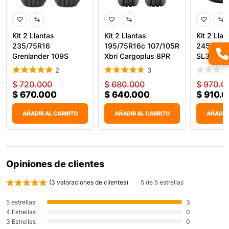
Kit 2 Llantas
Kit 2 Llantas
Kit 2 Llan
235/75R16
195/75R16c 107/105R
245/75R1
Grenlander 109S
Xbri Cargoplus 8PR
SL369 AT
Maga A/T One
Carg
2
3
$
720.000
$
680.000
$
970.0
$
670.000
$
640.000
$
910.0
AÑADIR AL CARRITO
AÑADIR AL CARRITO
AÑADIR
Opiniones de clientes
(
3
valoraciones de clientes)
5 de 5 estrellas
5 estrellas
3
4 Estrellas
0
3 Estrellas
0