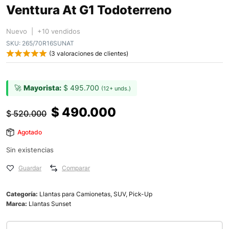
Venttura At G1 Todoterreno
Nuevo | +10 vendidos
SKU:
265/70R16SUNAT
(
3
valoraciones de clientes)
🚀
Mayorista:
$
495.700
(12+ unds.)
$
490.000
$
520.000
Agotado
Sin existencias
Guardar
Comparar
Categoría:
Llantas para Camionetas, SUV, Pick-Up
Marca:
Llantas Sunset