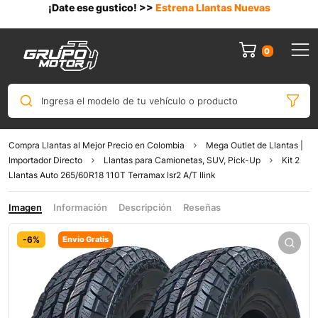
¡Date ese gustico! >>
Estrena Llantas Nuevas
0
Ingresa el modelo de tu vehículo o producto
Compra Llantas al Mejor Precio en Colombia
Mega Outlet de Llantas |
Importador Directo
Llantas para Camionetas, SUV, Pick-Up
Kit 2
Llantas Auto 265/60R18 110T Terramax lsr2 A/T Ilink
Imagen
Información
Descripción
Reseñas
-6%
Envío Gratis