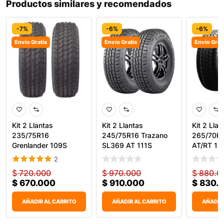
Productos similares y recomendados
-7%
-6%
-6%
Envío Gratis
Envío Gratis
Envío Grat
Kit 2 Llantas
Kit 2 Llantas
Kit 2 Llan
235/75R16
245/75R16 Trazano
265/70R16
Grenlander 109S
SL369 AT 111S
AT/RT 11
Maga A/T One
2
$
720.000
$
970.000
$
880.0
$
670.000
$
910.000
$
830.
AÑADIR AL CARRITO
AÑADIR AL CARRITO
AÑADIR