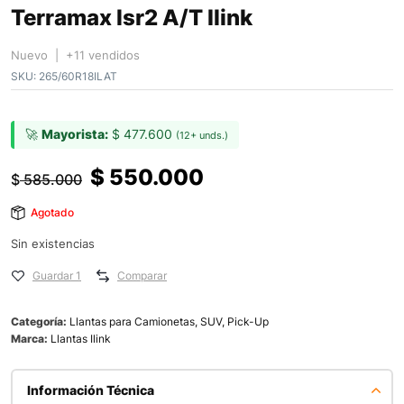
Terramax lsr2 A/T Ilink
Nuevo | +11 vendidos
SKU:
265/60R18ILAT
🚀
Mayorista:
$
477.600
(12+ unds.)
$
550.000
$
585.000
Agotado
Sin existencias
Guardar 1
Comparar
Categoría:
Llantas para Camionetas, SUV, Pick-Up
Marca:
Llantas Ilink
Información Técnica