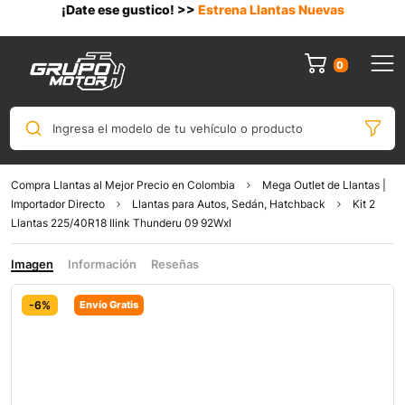
¡Date ese gustico! >>
Estrena Llantas Nuevas
0
Ingresa el modelo de tu vehículo o producto
Compra Llantas al Mejor Precio en Colombia
Mega Outlet de Llantas |
Importador Directo
Llantas para Autos, Sedán, Hatchback
Kit 2
Llantas 225/40R18 Ilink Thunderu 09 92Wxl
Imagen
Información
Reseñas
-6%
Envío Gratis