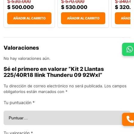
$
530.000
$
570.000
$
340.0
$
500.000
$
530.000
$
320.
AÑADIR AL CARRITO
AÑADIR AL CARRITO
AÑADIR
Valoraciones
No hay valoraciones aún.
Sé el primero en valorar “Kit 2 Llantas
225/40R18 Ilink Thunderu 09 92Wxl”
Tu dirección de correo electrónico no será publicada.
Los campos
obligatorios están marcados con
*
Tu puntuación
*
Tu valoración
*