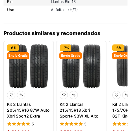
Rin
Llantas Rin 18
Uso
Asfalto – (H/T)
Productos similares y recomendados
-6%
-7%
-6%
Envío Gratis
Envío Gratis
Envío Grat
Kit 2 Llantas
Kit 2 Llantas
Kit 2 Llan
205/45R16 87W Auto
215/45R18 Xbri
175/70R1
Xbri Sport2 Extra
Sport+ 93W XL Alto
82T King
Load
Desempeño
5
5